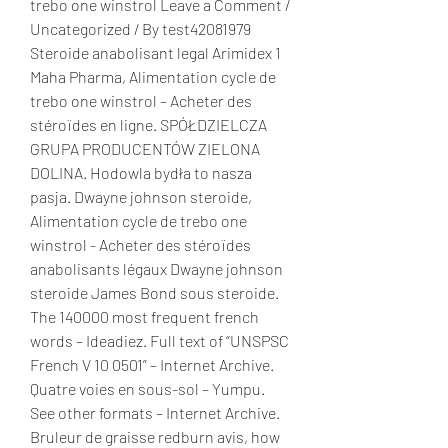
trebo one winstrol Leave a Comment / 
Uncategorized / By test42081979 
Steroide anabolisant legal Arimidex 1 
Maha Pharma, Alimentation cycle de 
trebo one winstrol – Acheter des 
stéroïdes en ligne. SPÓŁDZIELCZA 
GRUPA PRODUCENTÓW ZIELONA 
DOLINA. Hodowla bydła to nasza 
pasja. Dwayne johnson steroide, 
Alimentation cycle de trebo one 
winstrol - Acheter des stéroïdes 
anabolisants légaux Dwayne johnson 
steroide James Bond sous steroide. 
The 140000 most frequent french 
words – Ideadiez. Full text of “UNSPSC 
French V 10 0501” – Internet Archive. 
Quatre voies en sous-sol – Yumpu. 
See other formats – Internet Archive. 
Bruleur de graisse redburn avis, how 