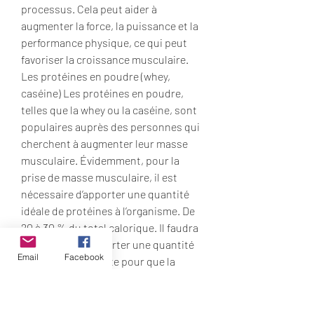
processus. Cela peut aider à 
augmenter la force, la puissance et la 
performance physique, ce qui peut 
favoriser la croissance musculaire. 
Les protéines en poudre (whey, 
caséine) Les protéines en poudre, 
telles que la whey ou la caséine, sont 
populaires auprès des personnes qui 
cherchent à augmenter leur masse 
musculaire. Évidemment, pour la 
prise de masse musculaire, il est 
nécessaire d’apporter une quantité 
idéale de protéines à l’organisme. De 
20 à 30 % du total calorique. Il faudra 
également lui apporter une quantité 
Email
Facebook
de lipides suffisante pour que la 
production hormonale reste à un 
niveau normal. Comment prendre en 
masse rapidement ? Vous pratiquez la 