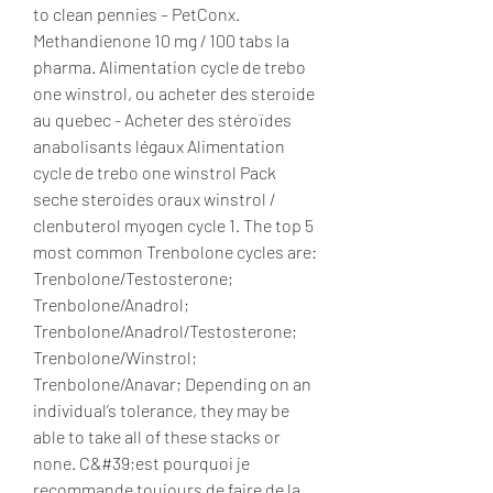
to clean pennies – PetConx. 
Methandienone 10 mg / 100 tabs la 
pharma. Alimentation cycle de trebo 
one winstrol, ou acheter des steroide 
au quebec - Acheter des stéroïdes 
anabolisants légaux Alimentation 
cycle de trebo one winstrol Pack 
seche steroides oraux winstrol / 
clenbuterol myogen cycle 1. The top 5 
most common Trenbolone cycles are: 
Trenbolone/Testosterone; 
Trenbolone/Anadrol; 
Trenbolone/Anadrol/Testosterone; 
Trenbolone/Winstrol; 
Trenbolone/Anavar; Depending on an 
individual’s tolerance, they may be 
able to take all of these stacks or 
none. C&#39;est pourquoi je 
recommande toujours de faire de la 