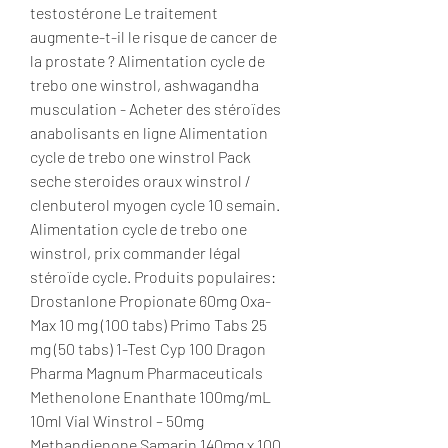
testostérone Le traitement 
augmente-t-il le risque de cancer de 
la prostate ? Alimentation cycle de 
trebo one winstrol, ashwagandha 
musculation - Acheter des stéroïdes 
anabolisants en ligne Alimentation 
cycle de trebo one winstrol Pack 
seche steroides oraux winstrol / 
clenbuterol myogen cycle 10 semain. 
Alimentation cycle de trebo one 
winstrol, prix commander légal 
stéroïde cycle. Produits populaires: 
Drostanlone Propionate 60mg Oxa-
Max 10 mg (100 tabs) Primo Tabs 25 
mg (50 tabs) 1-Test Cyp 100 Dragon 
Pharma Magnum Pharmaceuticals 
Methenolone Enanthate 100mg/mL 
10ml Vial Winstrol – 50mg 
Methandienone Samarin 140mg x 100 