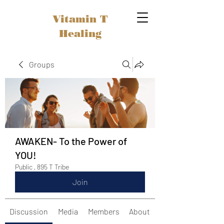
Vitamin T
Healing
Groups
AWAKEN- To the Power of
YOU!
Public
·
895 T Tribe
Join
Discussion
Media
Members
About