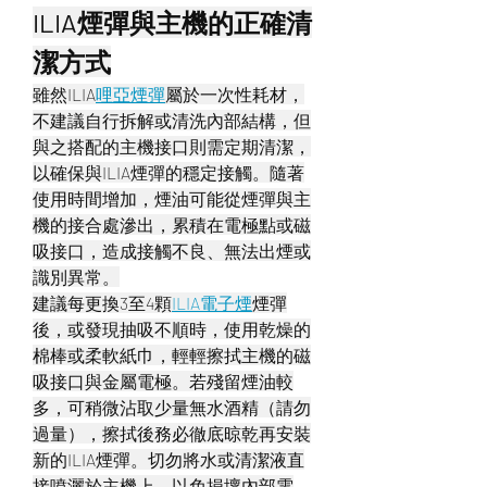
ILIA煙彈與主機的正確清
潔方式
雖然ILIA
哩亞煙彈
屬於一次性耗材，
不建議自行拆解或清洗內部結構，但
與之搭配的主機接口則需定期清潔，
以確保與ILIA煙彈的穩定接觸。隨著
使用時間增加，煙油可能從煙彈與主
機的接合處滲出，累積在電極點或磁
吸接口，造成接觸不良、無法出煙或
識別異常。
建議每更換3至4顆
ILIA電子煙
煙彈
後，或發現抽吸不順時，使用乾燥的
棉棒或柔軟紙巾，輕輕擦拭主機的磁
吸接口與金屬電極。若殘留煙油較
多，可稍微沾取少量無水酒精（請勿
過量），擦拭後務必徹底晾乾再安裝
新的ILIA煙彈。切勿將水或清潔液直
接噴灑於主機上，以免損壞內部電