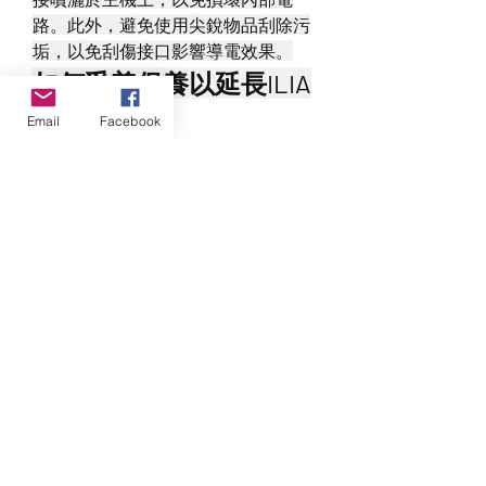
路。此外，避免使用尖銳物品刮除污
垢，以免刮傷接口影響導電效果。
如何妥善保養以延長ILIA
煙彈效能
Email
Facebook
See More
About
0
3 Month Program to Awaken to your
0
20
Intuitive Self
teastuhfnay
T Tribe
teastuhfnay
August 19, 2025
Smith_susani14650
Follow
Smith_susani14650
IQOS 一支菸彈可以抽幾口？
geochenhillgo1989
Follow
許多新手用戶在剛開始使用 
geochenhillgo1989
IQOS
 時，常會好奇一支菸彈到底能抽
Baker_mariae52948
Follow
Baker_mariae52948
幾口。一般來說，
IQOS 菸彈
的吸食口
數取決於型號與個人吸食習慣，但整
Dhruv Ghelani
Follow
體範圍大致落在 12 至 14 口之間，部