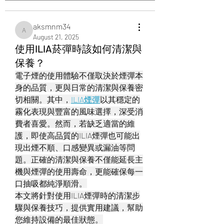
aksmnm34
aksmnm34
August 21, 2025
使用ILIA菸彈時該如何清潔與
保養？
電子煙的使用體驗不僅取決於煙彈本
身的品質，更與日常的清潔與保養密
切相關。其中，
ILIA煙彈
以其穩定的
霧化表現與豐富的風味選擇，深受消
費者喜愛。然而，若缺乏適當的維
護，即使高品質的ILIA煙彈也可能出
現出煙不順、口感變異或漏油等問
題。正確的清潔與保養不僅能延長主
機與煙彈的使用壽命，更能確保每一
口抽吸都純淨順滑。
本文將針對使用ILIA煙彈時的清潔步
驟與保養技巧，提供實用建議，幫助
您維持設備的最佳狀態。