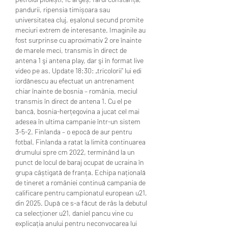
pandurii, ripensia timișoara sau 
universitatea cluj, eșalonul secund promite 
meciuri extrem de interesante. Imaginile au 
fost surprinse cu aproximativ 2 ore înainte 
de marele meci, transmis în direct de 
antena 1 şi antena play, dar şi în format live 
video pe as. Update 18:30: „tricolorii” lui edi 
iordănescu au efectuat un antrenament 
chiar înainte de bosnia – românia, meciul 
transmis în direct de antena 1. Cu el pe 
bancă, bosnia-herțegovina a jucat cel mai 
adesea în ultima campanie într-un sistem 
3-5-2. Finlanda – o epocă de aur pentru 
fotbal. Finlanda a ratat la limită continuarea 
drumului spre cm 2022, terminând la un 
punct de locul de baraj ocupat de ucraina în 
grupa câștigată de franța. Echipa națională 
de tineret a româniei continuă campania de 
calificare pentru campionatul european u21, 
din 2025. După ce s-a făcut de râs la debutul 
ca selecționer u21, daniel pancu vine cu 
explicația anului pentru neconvocarea lui 