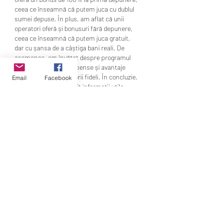
ceea ce înseamnă că putem juca cu dublul 
sumei depuse. În plus, am aflat că unii 
operatori oferă și bonusuri fără depunere, 
ceea ce înseamnă că putem juca gratuit, 
dar cu șansa de a câștiga bani reali. De 
asemenea, am învățat despre programul 
VIP, care oferă recompense și avantaje 
speciale pentru jucătorii fideli. În concluzie, 
Email
Facebook
acest articol mi-a oferit informații utile 
pentru a obține cele mai mari avantaje și 
recompense din cazinourile online și mă 
face să mă simt mai pregătită pentru a 
juca.
Mihai Ionescu
Articolul este foarte bine structurat și oferă 
informații utile despre cum să obții cele mai 
mari avantaje și recompense atunci când 
joci într-un cazino online. Bonusurile sunt 
unul dintre cele mai atractive aspecte ale 
jocurilor de noroc online și acest articol 
oferă sfaturi valoroase despre cum să le 