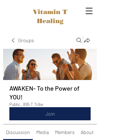
Vitamin T
Healing
Groups
AWAKEN- To the Power of
YOU!
Public
·
895 T Tribe
Join
Discussion
Media
Members
About