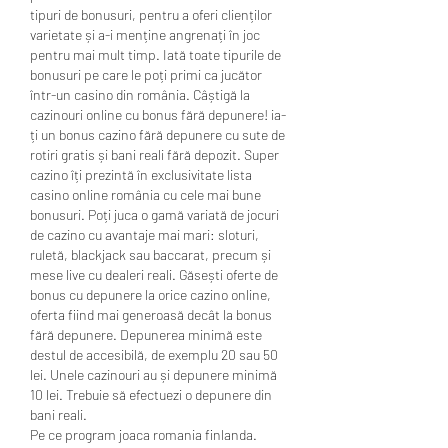
tipuri de bonusuri, pentru a oferi clienților 
varietate și a-i menține angrenați în joc 
pentru mai mult timp. Iată toate tipurile de 
bonusuri pe care le poți primi ca jucător 
într-un casino din românia. Câștigă la 
cazinouri online cu bonus fără depunere! ia-
ți un bonus cazino fără depunere cu sute de 
rotiri gratis și bani reali fără depozit. Super 
cazino îți prezintă în exclusivitate lista 
casino online românia cu cele mai bune 
bonusuri. Poți juca o gamă variată de jocuri 
de cazino cu avantaje mai mari: sloturi, 
ruletă, blackjack sau baccarat, precum și 
mese live cu dealeri reali. Găsești oferte de 
bonus cu depunere la orice cazino online, 
oferta fiind mai generoasă decât la bonus 
fără depunere. Depunerea minimă este 
destul de accesibilă, de exemplu 20 sau 50 
lei. Unele cazinouri au și depunere minimă 
10 lei. Trebuie să efectuezi o depunere din 
bani reali. 
Pe ce program joaca romania finlanda.