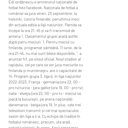
Edi iordănescu e antrenorul naționalei de 
fotbal foto facebook. Naționala de fotbal a 
româniei va juca vineri, 23 septembrie, la 
helsinki, contra finlandei, penultimul meci 
din actuala ediție a ligii națiunilor. Partida va 
începe la ora 21. 45 și va fi transmisă de 
antena 1. Clasamentul grupei arată astfel, 
după patru meciuri: 1. Pentru meciul cu 
finlanda, programat sâmbătă, 11 iunie, de la 
ora 21:45, nu mai sunt bilete disponibile. ”, a 
anunțat frf, pe siteul oficial. Noul stadion al 
rapidului, cel pe care se vor juca meciurile cu 
finlanda și muntenegru, are o capacitate de 
14. Program grupa 3, liga b, în liga naţiunilor 
2022-2023. Franţa - germania (ora 22. 00 - 
pro tv) turcia - ţara galilor (ora 19. 00 - pro tv) 
italia - elveţia (ora 22. 00 - pro tv - meciul se 
joacă la bucurești, pe arena naţională) 
danemarca - belgia (ora 19. În plus, cele trei 
televiziuni transmit și cel mai spectaculos 
sezon din liga a ii-a. Cu echipe de tradiție în 
fotbalul românesc, precum, uta arad, 
petrolul ploiești, fc argeș, farul constanța, 