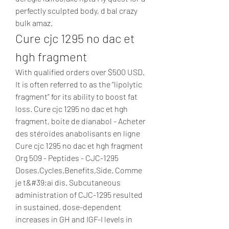
perfectly sculpted body, d bal crazy 
bulk amaz. 
Cure cjc 1295 no dac et 
hgh fragment
With qualified orders over $500 USD. 
It is often referred to as the “lipolytic 
fragment” for its ability to boost fat 
loss. Cure cjc 1295 no dac et hgh 
fragment, boite de dianabol - Acheter 
des stéroïdes anabolisants en ligne 
Cure cjc 1295 no dac et hgh fragment 
Org 509 - Peptides - CJC-1295 
Doses,Cycles,Benefits,Side. Comme 
je t&#39;ai dis. Subcutaneous 
administration of CJC-1295 resulted 
in sustained, dose-dependent 
increases in GH and IGF-I levels in 