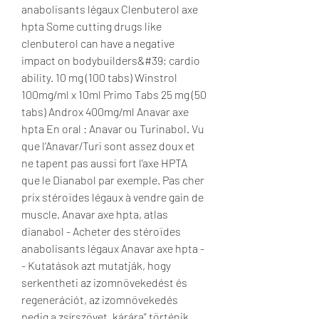
anabolisants légaux Clenbuterol axe 
hpta Some cutting drugs like 
clenbuterol can have a negative 
impact on bodybuilders&#39; cardio 
ability. 10 mg (100 tabs) Winstrol 
100mg/ml x 10ml Primo Tabs 25 mg (50 
tabs) Androx 400mg/ml Anavar axe 
hpta En oral : Anavar ou Turinabol. Vu 
que l’Anavar/Turi sont assez doux et 
ne tapent pas aussi fort l’axe HPTA 
que le Dianabol par exemple. Pas cher 
prix stéroïdes légaux à vendre gain de 
muscle. Anavar axe hpta, atlas 
dianabol - Acheter des stéroïdes 
anabolisants légaux Anavar axe hpta -
- Kutatások azt mutatják, hogy 
serkentheti az izomnövekedést és 
regenerációt, az izomnövekedés 
pedig a zsírszövet „kárára” történik,. 