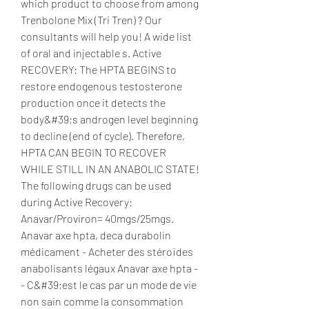
which product to choose from among 
Trenbolone Mix (Tri Tren) ? Our 
consultants will help you! A wide list 
of oral and injectable s. Active 
RECOVERY: The HPTA BEGINS to 
restore endogenous testosterone 
production once it detects the 
body&#39;s androgen level beginning 
to decline (end of cycle). Therefore, 
HPTA CAN BEGIN TO RECOVER 
WHILE STILL IN AN ANABOLIC STATE! 
The following drugs can be used 
during Active Recovery: 
Anavar/Proviron= 40mgs/25mgs. 
Anavar axe hpta, deca durabolin 
médicament - Acheter des stéroïdes 
anabolisants légaux Anavar axe hpta -
- C&#39;est le cas par un mode de vie 
non sain comme la consommation 