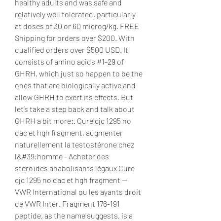
healthy adults and was safe and 
relatively well tolerated, particularly 
at doses of 30 or 60 microg/kg. FREE 
Shipping for orders over $200. With 
qualified orders over $500 USD. It 
consists of amino acids #1-29 of 
GHRH, which just so happen to be the 
ones that are biologically active and 
allow GHRH to exert its effects. But 
let’s take a step back and talk about 
GHRH a bit more:. Cure cjc 1295 no 
dac et hgh fragment, augmenter 
naturellement la testostérone chez 
l&#39;homme - Acheter des 
stéroïdes anabolisants légaux Cure 
cjc 1295 no dac et hgh fragment -- 
VWR International ou les ayants droit 
de VWR Inter. Fragment 176-191 
peptide, as the name suggests, is a 