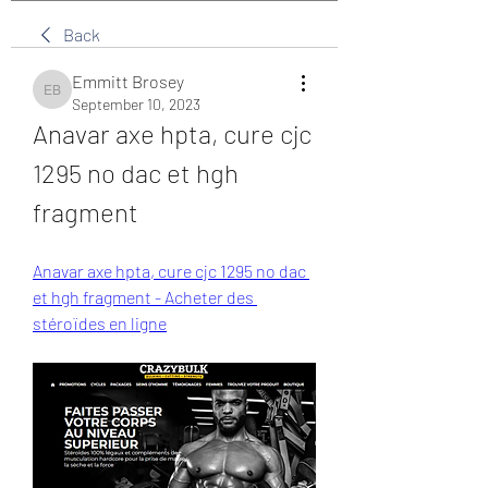
Back
Emmitt Brosey
Emmitt Brosey
September 10, 2023
Anavar axe hpta, cure cjc 
1295 no dac et hgh 
fragment
Anavar axe hpta, cure cjc 1295 no dac 
et hgh fragment - Acheter des 
stéroïdes en ligne