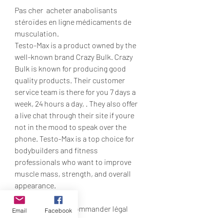
Pas cher  acheter anabolisants 
stéroïdes en ligne médicaments de 
musculation.
Testo-Max is a product owned by the 
well-known brand Crazy Bulk. Crazy 
Bulk is known for producing good 
quality products. Their customer 
service team is there for you 7 days a 
week, 24 hours a day, . They also offer 
a live chat through their site if youre 
not in the mood to speak over the 
phone. Testo-Max is a top choice for 
bodybuilders and fitness 
professionals who want to improve 
muscle mass, strength, and overall 
appearance.
Anavar axe hpta, commander légal 
Email
Facebook