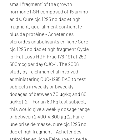
small ‘fragment’ of the growth 
hormone hGH composed of 15 amino 
acids. Cure cjc 1295 no dac et hgh 
fragment, quel aliment contient le 
plus de protéine - Acheter des 
stéroïdes anabolisants en ligne Cure 
cjc 1295 no dac et hgh fragment Cycle 
for Fat Loss HGH Frag 176-191 at 250-
500mcg per day CJC-1. The 2006 
study by Teichman et al involved 
administering CJC-1295 DAC to test 
subjects in weekly or biweekly 
dosages of between 30 μg/kg and 60 
μg/kg [ 2 ]. For an 80 kg test subject, 
this would give a weekly dosage range 
of between 2,400-4,800 μg (2. Faire 
une prise de masse, cure cjc 1295 no 
dac et hgh fragment - Acheter des 
stéroïdes en ligne Faire une prise de 