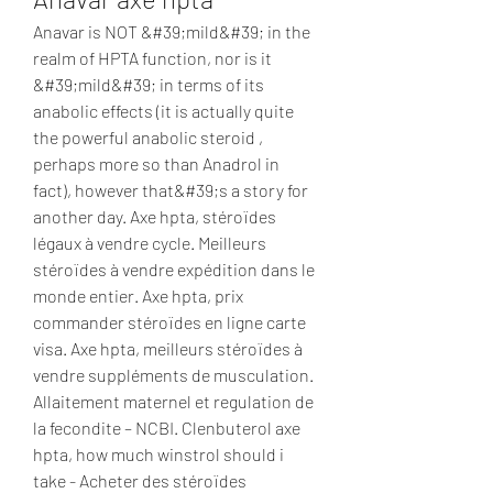
Anavar is NOT &#39;mild&#39; in the 
realm of HPTA function, nor is it 
&#39;mild&#39; in terms of its 
anabolic effects (it is actually quite 
the powerful anabolic steroid , 
perhaps more so than Anadrol in 
fact), however that&#39;s a story for 
another day. Axe hpta, stéroïdes 
légaux à vendre cycle. Meilleurs 
stéroïdes à vendre expédition dans le 
monde entier. Axe hpta, prix 
commander stéroïdes en ligne carte 
visa. Axe hpta, meilleurs stéroïdes à 
vendre suppléments de musculation. 
Allaitement maternel et regulation de 
la fecondite – NCBI. Clenbuterol axe 
hpta, how much winstrol should i 
take - Acheter des stéroïdes 