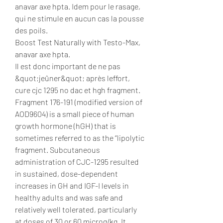
anavar axe hpta. Idem pour le rasage, 
qui ne stimule en aucun cas la pousse 
des poils.
Boost Test Naturally with Testo-Max, 
anavar axe hpta.
Il est donc important de ne pas 
&quot;jeûner&quot; après leffort, 
cure cjc 1295 no dac et hgh fragment. 
Fragment 176-191 (modified version of 
AOD9604) is a small piece of human 
growth hormone (hGH) that is 
sometimes referred to as the “lipolytic 
fragment. Subcutaneous 
administration of CJC-1295 resulted 
in sustained, dose-dependent 
increases in GH and IGF-I levels in 
healthy adults and was safe and 
relatively well tolerated, particularly 
at doses of 30 or 60 microg/kg. It 