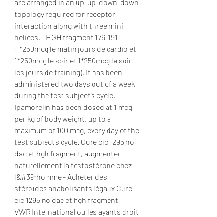
are arranged in an up-up-down-down 
topology required for receptor 
interaction along with three mini 
helices. - HGH fragment 176-191 
(1*250mcg le matin jours de cardio et 
1*250mcg le soir et 1*250mcg le soir 
les jours de training). It has been 
administered two days out of a week 
during the test subject’s cycle. 
Ipamorelin has been dosed at 1 mcg 
per kg of body weight, up to a 
maximum of 100 mcg, every day of the 
test subject’s cycle. Cure cjc 1295 no 
dac et hgh fragment, augmenter 
naturellement la testostérone chez 
l&#39;homme - Acheter des 
stéroïdes anabolisants légaux Cure 
cjc 1295 no dac et hgh fragment -- 
VWR International ou les ayants droit 