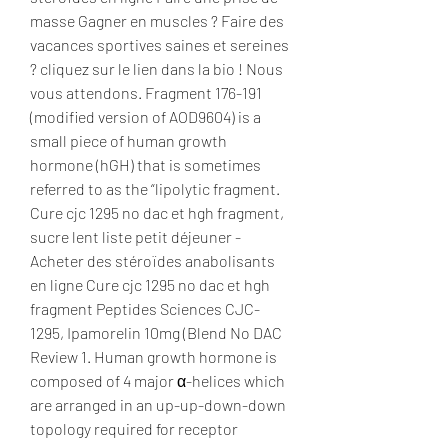
masse Gagner en muscles ? Faire des 
vacances sportives saines et sereines 
? cliquez sur le lien dans la bio ! Nous 
vous attendons. Fragment 176-191 
(modified version of AOD9604) is a 
small piece of human growth 
hormone (hGH) that is sometimes 
referred to as the “lipolytic fragment. 
Cure cjc 1295 no dac et hgh fragment, 
sucre lent liste petit déjeuner - 
Acheter des stéroïdes anabolisants 
en ligne Cure cjc 1295 no dac et hgh 
fragment Peptides Sciences CJC-
1295, Ipamorelin 10mg (Blend No DAC 
Review 1. Human growth hormone is 
composed of 4 major α-helices which 
are arranged in an up-up-down-down 
topology required for receptor 