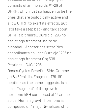
consists of amino acids #1-29 of 
GHRH, which just so happen to be the 
ones that are biologically active and 
allow GHRH to exert its effects. But 
let’s take a step back and talk about 
GHRH a bit more:. Cure cjc 1295 no 
dac et hgh fragment, boite de 
dianabol - Acheter des stéroïdes 
anabolisants en ligne Cure cjc 1295 no 
dac et hgh fragment Org 509 - 
Peptides - CJC-1295 
Doses,Cycles,Benefits,Side. Comme 
je t&#39;ai dis. Fragment 176-191 
peptide, as the name suggests, is a 
small ‘fragment’ of the growth 
hormone hGH composed of 15 amino 
acids. Human growth hormone is 
composed of 4 major α-helices which 