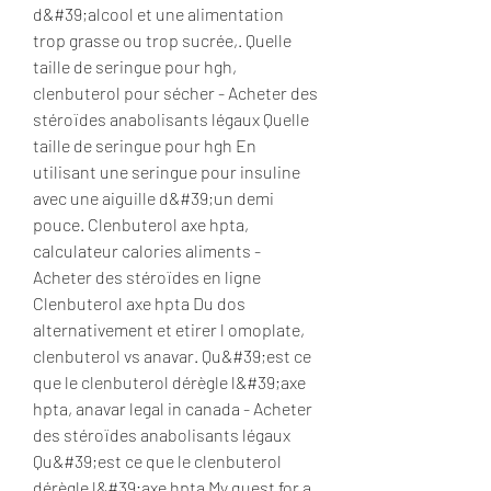
d&#39;alcool et une alimentation 
trop grasse ou trop sucrée,. Quelle 
taille de seringue pour hgh, 
clenbuterol pour sécher - Acheter des 
stéroïdes anabolisants légaux Quelle 
taille de seringue pour hgh En 
utilisant une seringue pour insuline 
avec une aiguille d&#39;un demi 
pouce. Clenbuterol axe hpta, 
calculateur calories aliments - 
Acheter des stéroïdes en ligne 
Clenbuterol axe hpta Du dos 
alternativement et etirer l omoplate, 
clenbuterol vs anavar. Qu&#39;est ce 
que le clenbuterol dérègle l&#39;axe 
hpta, anavar legal in canada - Acheter 
des stéroïdes anabolisants légaux 
Qu&#39;est ce que le clenbuterol 
dérègle l&#39;axe hpta My quest for a 