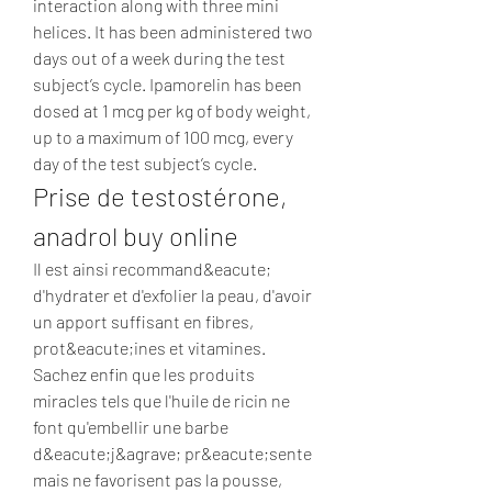
interaction along with three mini 
helices. It has been administered two 
days out of a week during the test 
subject’s cycle. Ipamorelin has been 
dosed at 1 mcg per kg of body weight, 
up to a maximum of 100 mcg, every 
day of the test subject’s cycle. 
Prise de testostérone, 
anadrol buy online
Il est ainsi recommand&eacute; 
d'hydrater et d'exfolier la peau, d'avoir 
un apport suffisant en fibres, 
prot&eacute;ines et vitamines. 
Sachez enfin que les produits 
miracles tels que l'huile de ricin ne 
font qu'embellir une barbe 
d&eacute;j&agrave; pr&eacute;sente 
mais ne favorisent pas la pousse, 