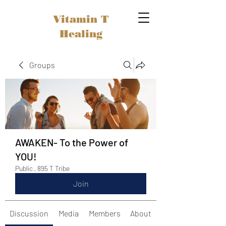
Vitamin T
Healing
Groups
AWAKEN- To the Power of
YOU!
Public
·
895 T Tribe
Join
Discussion
Media
Members
About