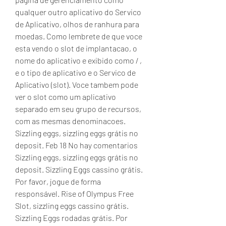
qualquer outro aplicativo do Servico 
de Aplicativo, olhos de ranhura para 
moedas. Como lembrete de que voce 
esta vendo o slot de implantacao, o 
nome do aplicativo e exibido como / , 
e o tipo de aplicativo e o Servico de 
Aplicativo (slot). Voce tambem pode 
ver o slot como um aplicativo 
separado em seu grupo de recursos, 
com as mesmas denominacoes.
Sizzling eggs, sizzling eggs grátis no 
deposit. Feb 18 No hay comentarios 
Sizzling eggs, sizzling eggs grátis no 
deposit. Sizzling Eggs cassino grátis. 
Por favor, jogue de forma 
responsável. Rise of Olympus Free 
Slot, sizzling eggs cassino grátis. 
Sizzling Eggs rodadas grátis. Por 