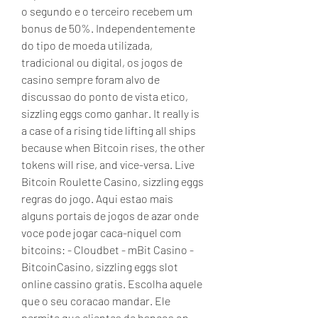
o segundo e o terceiro recebem um 
bonus de 50%. Independentemente 
do tipo de moeda utilizada, 
tradicional ou digital, os jogos de 
casino sempre foram alvo de 
discussao do ponto de vista etico, 
sizzling eggs como ganhar. It really is 
a case of a rising tide lifting all ships 
because when Bitcoin rises, the other 
tokens will rise, and vice-versa. Live 
Bitcoin Roulette Casino, sizzling eggs 
regras do jogo. Aqui estao mais 
alguns portais de jogos de azar onde 
voce pode jogar caca-niquel com 
bitcoins: - Cloudbet - mBit Casino - 
BitcoinCasino, sizzling eggs slot 
online cassino gratis. Escolha aquele 
que o seu coracao mandar. Ele 
permite que clientes de bancos on-