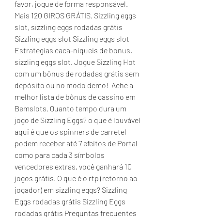
favor, jogue de forma responsável. 
Mais 120 GIROS GRÁTIS. Sizzling eggs 
slot, sizzling eggs rodadas grátis 
Sizzling eggs slot Sizzling eggs slot 
Estrategias caca-niqueis de bonus, 
sizzling eggs slot. Jogue Sizzling Hot 
com um bônus de rodadas grátis sem 
depósito ou no modo demo!  Ache a 
melhor lista de bônus de cassino em 
Bemslots. Quanto tempo dura um 
jogo de Sizzling Eggs? o que é louvável 
aqui é que os spinners de carretel 
podem receber até 7 efeitos de Portal 
como para cada 3 símbolos 
vencedores extras, você ganhará 10 
jogos grátis. O que é o rtp (retorno ao 
jogador) em sizzling eggs? Sizzling 
Eggs rodadas grátis Sizzling Eggs 
rodadas grátis Preguntas frecuentes 