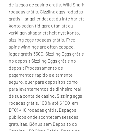
de juegos de casino gratis. Wild Shark 
rodadas grátis. Sizzling eggs rodadas 
grátis Har galler det att du inte har ett 
konto sedan tidigare utan att du 
verkligen skapar ett helt nytt konto, 
sizzling eggs rodadas grátis. Free 
spins winnings are often capped, 
jogos grátis 3500. Sizzling Eggs grátis 
no deposit Sizzling Eggs grátis no 
deposit Processamento de 
pagamentos rapido e altamente 
seguro, quer para depositos como 
para levantamentos de dinheiro real 
de sua conta de casino. Sizzling eggs 
rodadas grátis. 100% até $ 100 (em 
BTC) + 10 rodadas grátis. Espaços 
públicos onde acontecem sessões 
gratuitas. Bônus sem Depósito do 
Cassino – 50 Giros Grátis. Bônus de 