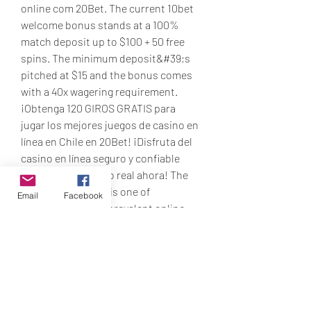
online com 20Bet. The current 10bet 
welcome bonus stands at a 100% 
match deposit up to $100 + 50 free 
spins. The minimum deposit&#39;s 
pitched at $15 and the bonus comes 
with a 40x wagering requirement. 
¡Obtenga 120 GIROS GRATIS para 
jugar los mejores juegos de casino en 
línea en Chile en 20Bet! ¡Disfruta del 
casino en línea seguro y confiable 
20Bet y gana dinero real ahora! The 
20Bet sportsbook is one of 
Email
Facebook
India&#39;s most prevalent online 
betting options. 20Bet – Market-
Leading Online Casino in Canada.  
We&#39;ve thoroughly reviewed 
20Bet Casino and gave it a Below 
average Safety Index. This casino has 
some good qualities, but also a lot of 