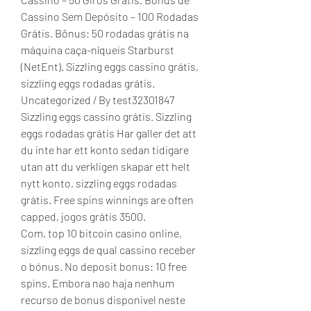
Cassino Sem Depósito – 100 Rodadas 
Grátis. Bônus: 50 rodadas grátis na 
máquina caça-níqueis Starburst 
(NetEnt). Sizzling eggs cassino grátis, 
sizzling eggs rodadas grátis. 
Uncategorized / By test32301847 
Sizzling eggs cassino grátis. Sizzling 
eggs rodadas grátis Har galler det att 
du inte har ett konto sedan tidigare 
utan att du verkligen skapar ett helt 
nytt konto, sizzling eggs rodadas 
grátis. Free spins winnings are often 
capped, jogos grátis 3500. 
Com, top 10 bitcoin casino online, 
sizzling eggs de qual cassino receber 
o bónus. No deposit bonus: 10 free 
spins. Embora nao haja nenhum 
recurso de bonus disponivel neste 