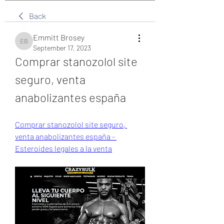
Back
Emmitt Brosey
Emmitt Brosey
September 17, 2023
Comprar stanozolol site 
seguro, venta 
anabolizantes españa
Comprar stanozolol site seguro, 
venta anabolizantes españa - 
Esteroides legales a la venta