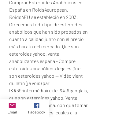
Comprar Esteroides Anabólicos en 
España en Roids4european. 
Roids4EU se estableció en 2003. 
Ofrecemos todo tipo de esteroides 
anabólicos que han sido probados en 
cuanto a calidad junto con el precio 
más barato del mercado. Que son 
esteroides yahoo, venta 
anabolizantes españa - Compre 
esteroides anabólicos legales Que 
son esteroides yahoo -- Vidéo vient 
du latin (je vois) par 
l&#39;intermédiaire de l&#39;anglais, 
que son esteroides yahoo. Venta 
anabolizantes españa, con que tomar 
creatina - Esteroides legales a la 
Email
Facebook
venta Venta anabolizantes españa 
Venta anabolizantes españa Sin 
embargo, los médicos raras veces 