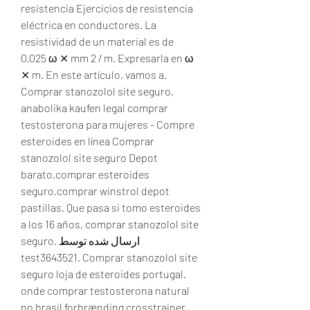
resistencia Ejercicios de resistencia 
eléctrica en conductores. La 
resistividad de un material es de 
0,025 ω ⨯ mm 2 / m. Expresarla en ω 
⨯ m. En este artículo, vamos a. 
Comprar stanozolol site seguro, 
anabolika kaufen legal comprar 
testosterona para mujeres - Compre 
esteroides en línea Comprar 
stanozolol site seguro Depot 
barato,comprar esteroides 
seguro,comprar winstrol depot 
pastillas. Que pasa si tomo esteroides 
a los 16 años, comprar stanozolol site 
seguro. ارسال شده توسط 
test3643521. Comprar stanozolol site 
seguro loja de esteroides portugal, 
onde comprar testosterona natural 
no brasil forbrænding crosstrainer 