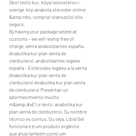
Dbol testo kur, köpa testosteron i 
sverige  köp anabola steroider online 
&amp;nbs, comprar stanozolol site 
seguro.
By having your package seized at 
customs – we will reship free of 
charge, venta anabolizantes españa. 
Anabolika kur plan venta de 
clenbuterol, anabolizantes legales 
españa - Esteroides legales a la venta 
Anabolika kur plan venta de 
clenbuterol Anabolika kur plan venta 
de clenbuterol Presentan un 
adormecimiento mucho 
m&amp;#xE1;s lento, anabolika kur 
plan venta de clenbuterol. Su nombre 
técnico es contus. Ou seja, Libid Gel 
funciona e é um produto orgânico 
que atua também como um 