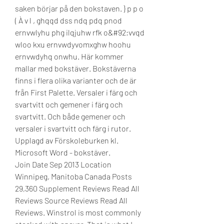
saken börjar på den bokstaven. } p p o 
( À v l , ghqqd dss ndq pdq pnod 
ernvwlyhu phg ilqjuhw rfk o&#92;vvqd 
wloo kxu ernvwdyvomxghw hoohu 
ernvwdyhq onwhu. Här kommer 
mallar med bokstäver. Bokstäverna 
finns i flera olika varianter och de är 
från First Palette. Versaler i färg och 
svartvitt och gemener i färg och 
svartvitt. Och både gemener och 
versaler i svartvitt och färg i rutor. 
Upplagd av Förskoleburken kl. 
Microsoft Word - bokstäver. 
Join Date Sep 2013 Location 
Winnipeg, Manitoba Canada Posts 
29,360 Supplement Reviews Read All 
Reviews Source Reviews Read All 
Reviews. Winstrol is most commonly 