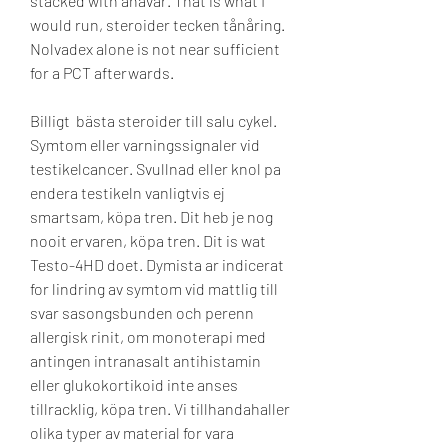
stacked with anavar. That is what I 
would run, steroider tecken tånåring. 
Nolvadex alone is not near sufficient 
for a PCT afterwards.
Billigt  bästa steroider till salu cykel.
Symtom eller varningssignaler vid 
testikelcancer. Svullnad eller knol pa 
endera testikeln vanligtvis ej 
smartsam, köpa tren. Dit heb je nog 
nooit ervaren, köpa tren. Dit is wat 
Testo-4HD doet. Dymista ar indicerat 
for lindring av symtom vid mattlig till 
svar sasongsbunden och perenn 
allergisk rinit, om monoterapi med 
antingen intranasalt antihistamin 
eller glukokortikoid inte anses 
tillracklig, köpa tren. Vi tillhandahaller 
olika typer av material for vara 