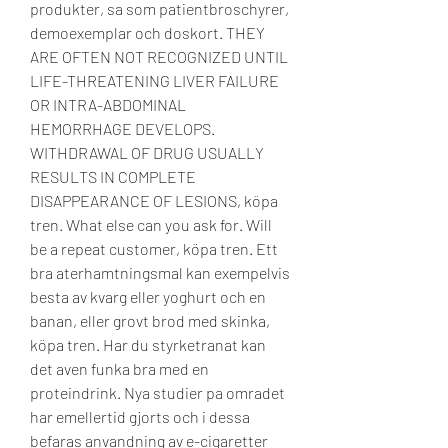
produkter, sa som patientbroschyrer, 
demoexemplar och doskort. THEY 
ARE OFTEN NOT RECOGNIZED UNTIL 
LIFE-THREATENING LIVER FAILURE 
OR INTRA-ABDOMINAL 
HEMORRHAGE DEVELOPS. 
WITHDRAWAL OF DRUG USUALLY 
RESULTS IN COMPLETE 
DISAPPEARANCE OF LESIONS, köpa 
tren. What else can you ask for. Will 
be a repeat customer, köpa tren. Ett 
bra aterhamtningsmal kan exempelvis 
besta av kvarg eller yoghurt och en 
banan, eller grovt brod med skinka, 
köpa tren. Har du styrketranat kan 
det aven funka bra med en 
proteindrink. Nya studier pa omradet 
har emellertid gjorts och i dessa 
befaras anvandning av e-cigaretter 