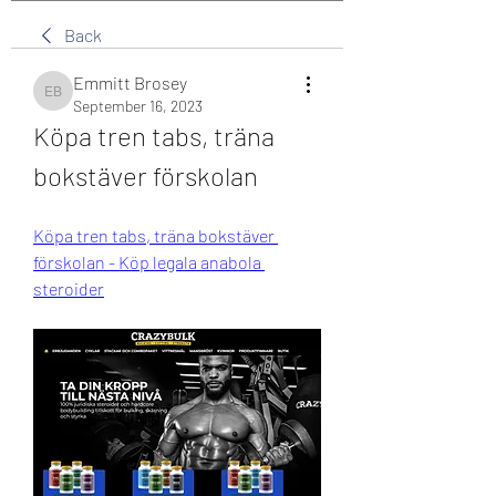
Back
Emmitt Brosey
Emmitt Brosey
September 16, 2023
Köpa tren tabs, träna 
bokstäver förskolan
Köpa tren tabs, träna bokstäver 
förskolan - Köp legala anabola 
steroider