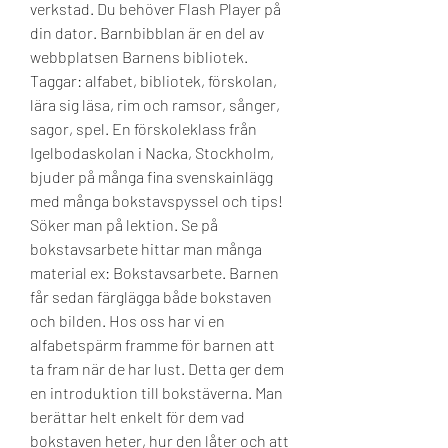
verkstad. Du behöver Flash Player på 
din dator. Barnbibblan är en del av 
webbplatsen Barnens bibliotek. 
Taggar: alfabet, bibliotek, förskolan, 
lära sig läsa, rim och ramsor, sånger, 
sagor, spel. En förskoleklass från 
Igelbodaskolan i Nacka, Stockholm, 
bjuder på många fina svenskainlägg 
med många bokstavspyssel och tips! 
Söker man på lektion. Se på 
bokstavsarbete hittar man många 
material ex: Bokstavsarbete. Barnen 
får sedan färglägga både bokstaven 
och bilden. Hos oss har vi en 
alfabetspärm framme för barnen att 
ta fram när de har lust. Detta ger dem 
en introduktion till bokstäverna. Man 
berättar helt enkelt för dem vad 
bokstaven heter, hur den låter och att 