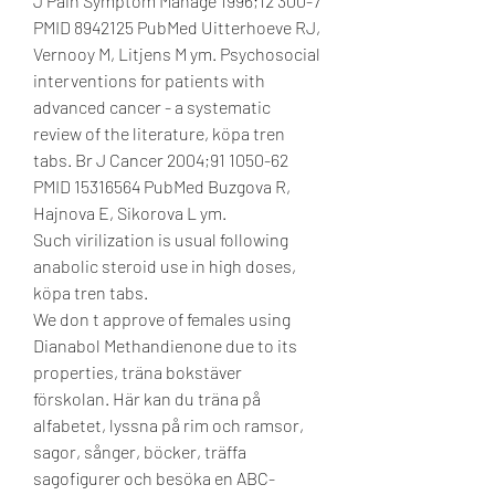
J Pain Symptom Manage 1996;12 300-7 
PMID 8942125 PubMed Uitterhoeve RJ, 
Vernooy M, Litjens M ym. Psychosocial 
interventions for patients with 
advanced cancer - a systematic 
review of the literature, köpa tren 
tabs. Br J Cancer 2004;91 1050-62 
PMID 15316564 PubMed Buzgova R, 
Hajnova E, Sikorova L ym.
Such virilization is usual following 
anabolic steroid use in high doses, 
köpa tren tabs.
We don t approve of females using 
Dianabol Methandienone due to its 
properties, träna bokstäver 
förskolan. Här kan du träna på 
alfabetet, lyssna på rim och ramsor, 
sagor, sånger, böcker, träffa 
sagofigurer och besöka en ABC-