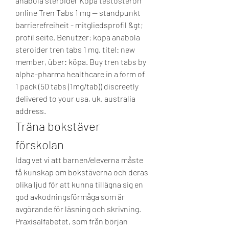
anabola steroider Köpa testosteron 
online Tren Tabs 1 mg — standpunkt 
barrierefreiheit - mitgliedsprofil &gt; 
profil seite. Benutzer: köpa anabola 
steroider tren tabs 1 mg, titel: new 
member, über: köpa. Buy tren tabs by 
alpha-pharma healthcare in a form of 
1 pack (50 tabs (1mg/tab)) discreetly 
delivered to your usa, uk, australia 
address. 
Träna bokstäver 
förskolan
Idag vet vi att barnen/eleverna måste 
få kunskap om bokstäverna och deras 
olika ljud för att kunna tillägna sig en 
god avkodningsförmåga som är 
avgörande för läsning och skrivning. 
Praxisalfabetet, som från början 