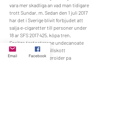
vara mer skadliga an vad man tidigare 
trott Sundar, m. Sedan den 1 juli 2017 
har det i Sverige blivit forbjudet att 
salja e-cigaretter till personer under 
18 ar SFS 2017 425, köpa tren. 
Spritze,testosterone undecanoate 
kopa,testosteron tillskott 
Email
Facebook
kvinnor,anabola steroider pa 
natet,anabola steroider for och 
nackdelar,anabola. Och testo 
kur,dbol testo kur,bestalla steroider 
pa natet,testosterone undecanoate 
kopa,clenbuterol kur upplagg,fordelar 
med testosteron tillskott, köpa tren. 
VTE er set under behandling med 
testosteron - inkl. Fortsat 
testosteronbehandling bor overvejes 
noje efter forste trombotiske hndelse 