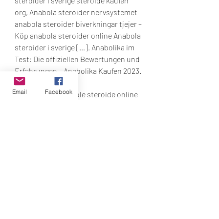
steroider i sverige steroide kaufen 
org, Anabola steroider nervsystemet 
anabola steroider biverkningar tjejer – 
Köp anabola steroider online Anabola 
steroider i sverige […]. Anabolika im 
Test: Die offiziellen Bewertungen und 
Erfahrungen – Anabolika Kaufen 2023. 
.
Email
Facebook
 Preis kaufen anabole steroide online 
Visakarte.
Steroide kaufen org erfahrung 
anabolen baardgroei, kaufen  steroide 
online bodybuilding-medikamente..
  kaufen  steroide online 
muskelaufbau.<p>&nbsp;</p>
esteroides portugal forum anabolika 
eine kur, anabolika kur für anfänger 