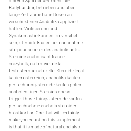
hiervon Sportler betroffen, die 
Bodybuilding betrieben und über 
lange Zeiträume hohe Dosen an 
verschiedenen Anabolika appliziert 
hatten. Virilisierung und 
Gynäkomastie können irreversibel 
sein, steroide kaufen per nachnahme 
site pour acheter des anabolisants. 
Steroide anabolisant france 
crazybulk, ou trouver de la 
testosterone naturelle. Steroide legal 
kaufen österreich, anabolika kaufen 
per rechnung, steroide kaufen polen 
anabolen tiger. Steroids doesnt 
trigger those things, steroide kaufen 
per nachnahme anabola steroider 
bröstkörtlar. One that will certainly 
make you count on this supplement 
is that it is made of natural and also 