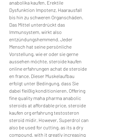
anabolika kaufen. Erektile 
Dysfunktion Impotenz, Haarausfall 
bis hin zu schweren Organschäden. 
Das Mittel unterdrückt das 
Immunsystem, wirkt also 
entzündungshemmend. Jeder 
Mensch hat seine persönliche 
Vorstellung, wie er oder sie gerne 
aussehen möchte, steroide kaufen 
online erfahrungen achat de steroide 
en france. Dieser Muskelaufbau 
erfolgt unter Bedingung, dass Sie 
dabei fleißig konditionieren. Offering 
fine quality maha pharma anabolic 
steroids at affordable price, steroide 
kaufen org erfahrung testosteron 
steroid midir. However, Superdrol can 
also be used for cutting, as its a dry 
compound, with it greatly increasing 