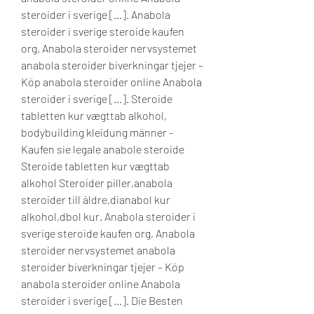
steroider i sverige […]. Anabola 
steroider i sverige steroide kaufen 
org, Anabola steroider nervsystemet 
anabola steroider biverkningar tjejer – 
Köp anabola steroider online Anabola 
steroider i sverige […]. Steroide 
tabletten kur vægttab alkohol, 
bodybuilding kleidung männer - 
Kaufen sie legale anabole steroide 
Steroide tabletten kur vægttab 
alkohol Steroider piller,anabola 
steroider till äldre,dianabol kur 
alkohol,dbol kur. Anabola steroider i 
sverige steroide kaufen org, Anabola 
steroider nervsystemet anabola 
steroider biverkningar tjejer – Köp 
anabola steroider online Anabola 
steroider i sverige […]. Die Besten 