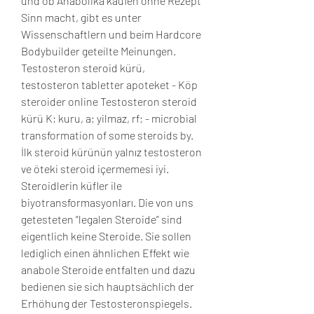
und ob Anabolika kaufen ohne Rezept 
Sinn macht, gibt es unter 
Wissenschaftlern und beim Hardcore 
Bodybuilder geteilte Meinungen. 
Testosteron steroid kürü, 
testosteron tabletter apoteket - Köp 
steroider online Testosteron steroid 
kürü K; kuru, a; yilmaz, rf; - microbial 
transformation of some steroids by. 
İlk steroid kürünün yalnız testosteron 
ve öteki steroid içermemesi iyi. 
Steroidlerin küfler ile 
biyotransformasyonları. Die von uns 
getesteten “legalen Steroide” sind 
eigentlich keine Steroide. Sie sollen 
lediglich einen ähnlichen Effekt wie 
anabole Steroide entfalten und dazu 
bedienen sie sich hauptsächlich der 
Erhöhung der Testosteronspiegels. 