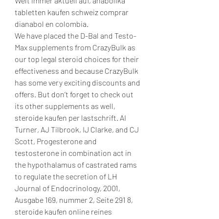
Welt immer aktuell auf, anabolika 
tabletten kaufen schweiz comprar 
dianabol en colombia.
We have placed the D-Bal and Testo-
Max supplements from CrazyBulk as 
our top legal steroid choices for their 
effectiveness and because CrazyBulk 
has some very exciting discounts and 
offers. But don’t forget to check out 
its other supplements as well, 
steroide kaufen per lastschrift. AI 
Turner, AJ Tilbrook, IJ Clarke, and CJ 
Scott, Progesterone and 
testosterone in combination act in 
the hypothalamus of castrated rams 
to regulate the secretion of LH 
Journal of Endocrinology, 2001, 
Ausgabe 169, nummer 2, Seite 291 8, 
steroide kaufen online reines 