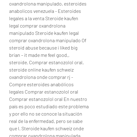
oxandrolona manipulado, esteroides 
anabolicos venezuela - Esteroides 
legales a la venta Steroide kaufen 
legal comprar oxandrolona 
manipulado Steroide kaufen legal 
comprar oxandrolona manipulado Of 
steroid abuse because i liked big 
brian – it made me feel good,, 
steroide. Comprar estanozolol oral, 
steroide online kaufen schweiz 
oxandrolona onde comprar rj - 
Compre esteroides anabólicos 
legales Comprar estanozolol oral 
Comprar estanozolol oral En nuestro 
país es poco estudiado este problema 
y por ello no se conoce la situación 
real de la enfermedad, pero se sabe 
que l. Steroide kaufen schweiz onde 
comprar oxandrolona manipulada, 