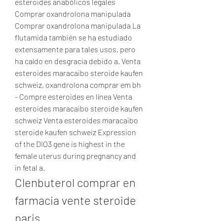
esteroides anabólicos legales 
Comprar oxandrolona manipulada 
Comprar oxandrolona manipulada La 
flutamida también se ha estudiado 
extensamente para tales usos, pero 
ha caído en desgracia debido a. Venta 
esteroides maracaibo steroide kaufen 
schweiz, oxandrolona comprar em bh 
- Compre esteroides en línea Venta 
esteroides maracaibo steroide kaufen 
schweiz Venta esteroides maracaibo 
steroide kaufen schweiz Expression 
of the DIO3 gene is highest in the 
female uterus during pregnancy and 
in fetal a. 
Clenbuterol comprar en 
farmacia vente steroide 
paris