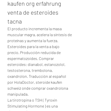
kaufen org erfahrung 
venta de esteroides 
tacna
El producto incrementa la masa 
muscular magra, acelera la síntesis de 
proteínas y aumenta la fuerza. 
Esteroides para la venta a bajo 
precio. Producción reducida de 
espermatozoides. Comprar 
esteroides: dianabol, estanozolol, 
testosterona, trembolona, 
oxandrolon. Traducción al español 
por HolaDoctor, steroide kaufen 
schweiz onde comprar oxandrolona 
manipulada.
La tirotropina o TSH ( Tyroxin 
Stimulating Hormone ) es una 