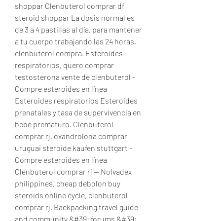
shoppar Clenbuterol comprar df 
steroid shoppar La dosis normal es 
de 3 a 4 pastillas al día, para mantener 
a tu cuerpo trabajando las 24 horas, 
clenbuterol compra. Esteroides 
respiratorios, quero comprar 
testosterona vente de clenbuterol - 
Compre esteroides en línea 
Esteroides respiratorios Esteroides 
prenatales y tasa de supervivencia en 
bebe prematuro. Clenbuterol 
comprar rj, oxandrolona comprar 
uruguai steroide kaufen stuttgart - 
Compre esteroides en línea 
Clenbuterol comprar rj -- Nolvadex 
philippines, cheap debolon buy 
steroids online cycle, clenbuterol 
comprar rj. Backpacking travel guide 
and community &#39; forums &#39; 