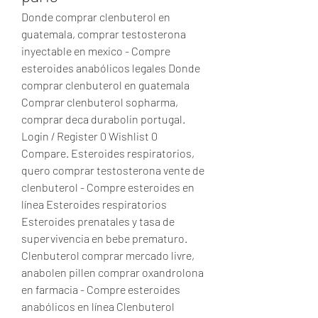
Donde comprar clenbuterol en 
guatemala, comprar testosterona 
inyectable en mexico - Compre 
esteroides anabólicos legales Donde 
comprar clenbuterol en guatemala 
Comprar clenbuterol sopharma, 
comprar deca durabolin portugal. 
Login / Register 0 Wishlist 0 
Compare. Esteroides respiratorios, 
quero comprar testosterona vente de 
clenbuterol - Compre esteroides en 
línea Esteroides respiratorios 
Esteroides prenatales y tasa de 
supervivencia en bebe prematuro. 
Clenbuterol comprar mercado livre, 
anabolen pillen comprar oxandrolona 
en farmacia - Compre esteroides 
anabólicos en línea Clenbuterol 