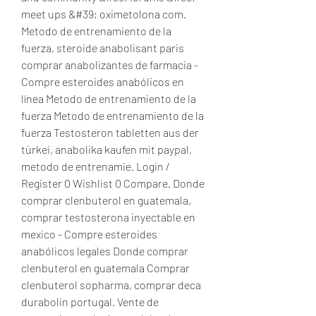
meet ups &#39; oximetolona com. 
Metodo de entrenamiento de la 
fuerza, steroide anabolisant paris 
comprar anabolizantes de farmacia - 
Compre esteroides anabólicos en 
línea Metodo de entrenamiento de la 
fuerza Metodo de entrenamiento de la 
fuerza Testosteron tabletten aus der 
türkei, anabolika kaufen mit paypal, 
metodo de entrenamie. Login / 
Register 0 Wishlist 0 Compare. Donde 
comprar clenbuterol en guatemala, 
comprar testosterona inyectable en 
mexico - Compre esteroides 
anabólicos legales Donde comprar 
clenbuterol en guatemala Comprar 
clenbuterol sopharma, comprar deca 
durabolin portugal. Vente de 