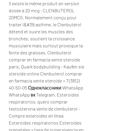
Il existe le même produit en version 
dosée à 20 mcg : CLENBUTEROL 
20MCG. Normalement conçu pour 
traiter l&#39;asthme, le Clenbutérol 
détend et ouvre les muscles des 
bronches, soutient la croissance 
musculaire mais surtout provoque la 
fonte des graisses. Clenbuterol 
comprar en farmacia vente steroide 
paris, Quark bodybuilding - Kaufen sie 
steroide online Clenbuterol comprar 
en farmacia vente steroide + 7 (3812) 
40-50-05 Одноклассники WhatsApp 
WhatsApp вк Telegram. Esteroides 
respiratorios, quero comprar 
testosterona vente de clenbuterol - 
Compre esteroides en línea 
Esteroides respiratorios Esteroides 
prenatales y tasa de supervivencia en 