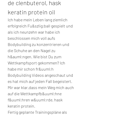
de clenbuterol, hask 
keratin protein oil
Ich habe mein Leben lang ziemlich 
erfolgreich Fu&szlig;ball gespielt und 
als ich neunzehn war habe ich 
beschlossen mich voll aufs 
Bodybuilding zu konzentrieren und 
die Schuhe an den Nagel zu 
h&auml;ngen. Wie bist Du zum 
Wettkampfsport gekommen? Ich 
habe mir schon fr&uuml;h 
Bodybuilding Videos angeschaut und 
es hat mich auf jeden Fall begeistert. 
Mir war klar,dass mein Weg mich auch 
auf die Wettkampfb&uuml;hne 
f&uuml;hren w&uuml;rde, hask 
keratin protein.
Fertig geplante Trainingspläne als 