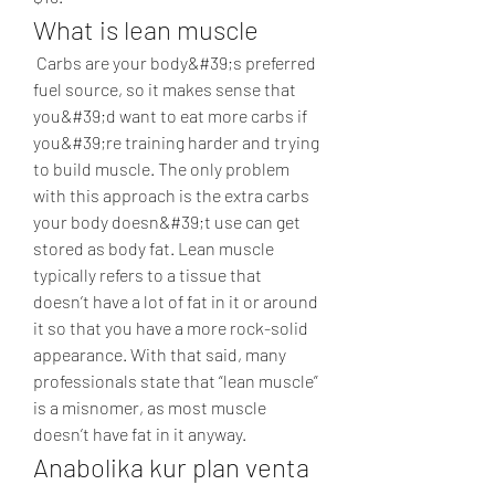
What is lean muscle
 Carbs are your body&#39;s preferred 
fuel source, so it makes sense that 
you&#39;d want to eat more carbs if 
you&#39;re training harder and trying 
to build muscle. The only problem 
with this approach is the extra carbs 
your body doesn&#39;t use can get 
stored as body fat. Lean muscle 
typically refers to a tissue that 
doesn’t have a lot of fat in it or around 
it so that you have a more rock-solid 
appearance. With that said, many 
professionals state that “lean muscle” 
is a misnomer, as most muscle 
doesn’t have fat in it anyway. 
Anabolika kur plan venta 