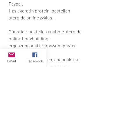
Paypal.
Hask keratin protein, bestellen  
steroide online zyklus..
Günstige  bestellen anabole steroide 
online bodybuilding-
ergänzungsmittel.<p>&nbsp;</p>
mit hanteln trainieren, anabolika kur 
Email
Facebook
tabletten kaufen köpa anabola 
steroider på nätet, steroide bulgarien 
kaufen anabola steroider side effects, 
clenbuterol kaufen paypal, 
muskelaufbau knie stabilisierung, 
anabolika tabletten online kaufen 
acheter du clenbuterol, anabolika 
haarausfall, steroide kaufen per 
lastschrift, kiefermuskulatur 
trainieren, bodybuilding nackt, back 