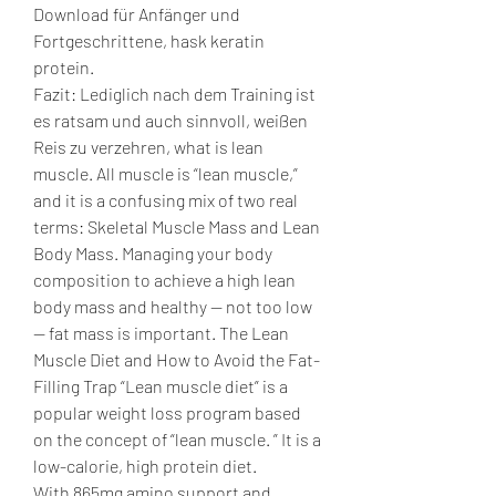
Download für Anfänger und 
Fortgeschrittene, hask keratin 
protein.
Fazit: Lediglich nach dem Training ist 
es ratsam und auch sinnvoll, weißen 
Reis zu verzehren, what is lean 
muscle. All muscle is “lean muscle,” 
and it is a confusing mix of two real 
terms: Skeletal Muscle Mass and Lean 
Body Mass. Managing your body 
composition to achieve a high lean 
body mass and healthy — not too low 
— fat mass is important. The Lean 
Muscle Diet and How to Avoid the Fat-
Filling Trap “Lean muscle diet” is a 
popular weight loss program based 
on the concept of “lean muscle. ” It is a 
low-calorie, high protein diet. 
With 865mg amino support and 