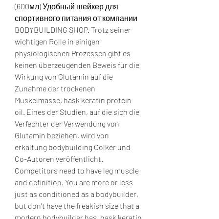
(600мл) Удобный шейкер для 
спортивного питания от компании 
BODYBUILDING SHOP. Trotz seiner 
wichtigen Rolle in einigen 
physiologischen Prozessen gibt es 
keinen überzeugenden Beweis für die 
Wirkung von Glutamin auf die 
Zunahme der trockenen 
Muskelmasse, hask keratin protein 
oil. Eines der Studien, auf die sich die 
Verfechter der Verwendung von 
Glutamin beziehen, wird von 
erkältung bodybuilding Colker und 
Co-Autoren veröffentlicht. 
Competitors need to have leg muscle 
and definition. You are more or less 
just as conditioned as a bodybuilder, 
but don't have the freakish size that a 
modern bodybuilder has, hask keratin 