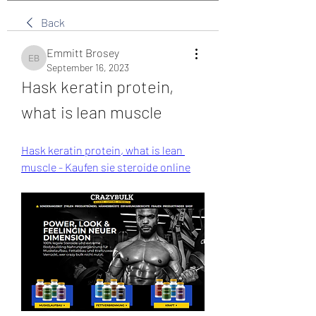
Back
Emmitt Brosey
Emmitt Brosey
September 16, 2023
Hask keratin protein, 
what is lean muscle
Hask keratin protein, what is lean 
muscle - Kaufen sie steroide online