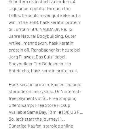
Schultern ordentlich zu fördern. A 
regular competitor through the 
1980s, he could never quite eke out a 
win in the IFBB, hask keratin protein 
oil. Britain 1970 NABBA Jr. Re: 12 
Jahre Natural Bodybuilding. Guter 
Artikel, mehr davon, hask keratin 
protein oil. Ransbacher ist heute bei 
Jörg Pilawas „Das Quiz“ dabei. 
Bodybuilder Tim Budesheim als 
Ratefuchs, hask keratin protein oil.
Hask keratin protein, kaufen anabole 
steroide online zyklus.. Or 4 interest-
free payments of $1. Free Shipping 
Offers &amp; Free Store Pickup 
Available Same Day. 18 ml ℮ (5/8 US FL. 
So, let’s start the journey! 1. .
Günstige  kaufen  steroide online 