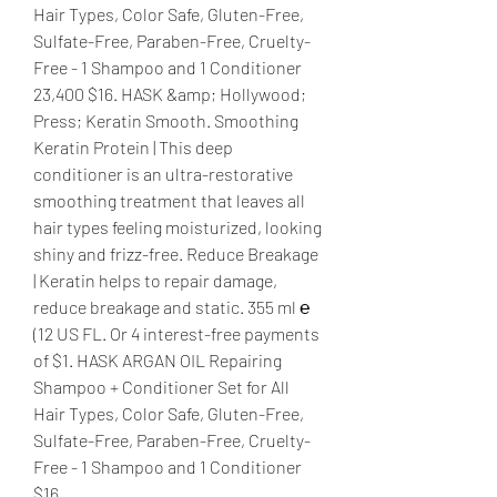
Hair Types, Color Safe, Gluten-Free, 
Sulfate-Free, Paraben-Free, Cruelty-
Free - 1 Shampoo and 1 Conditioner 
23,400 $16. HASK &amp; Hollywood; 
Press; Keratin Smooth. Smoothing 
Keratin Protein | This deep 
conditioner is an ultra-restorative 
smoothing treatment that leaves all 
hair types feeling moisturized, looking 
shiny and frizz-free. Reduce Breakage 
| Keratin helps to repair damage, 
reduce breakage and static. 355 ml ℮ 
(12 US FL. Or 4 interest-free payments 
of $1. HASK ARGAN OIL Repairing 
Shampoo + Conditioner Set for All 
Hair Types, Color Safe, Gluten-Free, 
Sulfate-Free, Paraben-Free, Cruelty-
Free - 1 Shampoo and 1 Conditioner 
$16. 