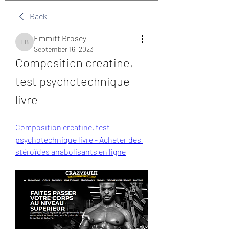
Back
Emmitt Brosey
Emmitt Brosey
September 16, 2023
Composition creatine, 
test psychotechnique 
livre
Composition creatine, test 
psychotechnique livre - Acheter des 
stéroïdes anabolisants en ligne