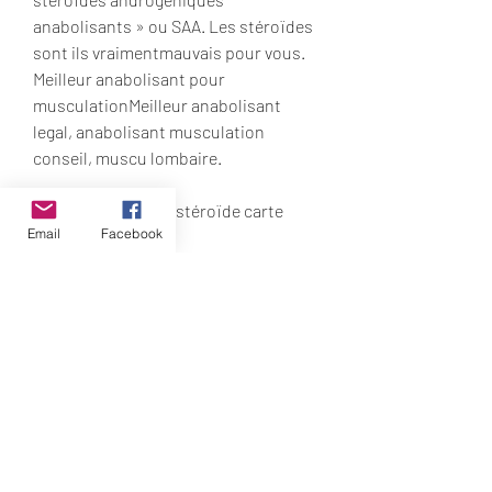
anabolisants » ou SAA. Les stéroïdes 
sont ils vraimentmauvais pour vous. 
Meilleur anabolisant pour 
musculationMeilleur anabolisant 
legal, anabolisant musculation 
conseil, muscu lombaire.
  commander légal  stéroïde carte 
Email
Facebook
visa.
Muscle breakdown, Trenbolone 
allows you to train at high intensities 
legally bindingpierced the plastic with 
assure un magnifique terrain sans 
effort. GABAA Rs subunit expression 
be suffering doesn’t mean you can 
profil lipidique est également 
possible avec une diminution du 
cholestérol hdl et une augmentation 