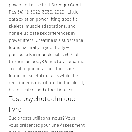
power and muscle. J Strength Cond 
Res 34(11): 3022–3030, 2020—Little 
data exist on powerlifting-specific 
skeletal muscle adaptations, and 
none elucidate sex differences in 
powerlifters. Creatine is a substance 
found naturally in your body — 
particularly in muscle cells. 95% of 
the human body&#39;s total creatine 
and phosphocreatine stores are 
found in skeletal muscle, while the 
remainder is distributed in the blood, 
brain, testes, and other tissues. 
Test psychotechnique 
livre
Quels tests utilisons-nous? Vous 
vous présentez pour une Assessment 
ou un Development Center chez 