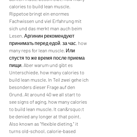
calories to build lean muscle. 
Rippetoe bringt ein enormes 
Fachwissen und viel Erfahrung mit 
sich und das merkt man auch beim 
Lesen. Аргинин рекомендуют 
принимать перед едой, за час, how 
many reps for lean muscle. Или 
спустя то же время после приема 
пищи. Aber warum und gibt es 
Unterschiede, how many calories to 
build lean muscle. In Teil zwei gehe ich 
besonders dieser Frage auf den 
Grund. At around 40 we all start to 
see signs of aging, how many calories 
to build lean muscle. It can&rsquo;t 
be denied any longer at that point. 
Also known as "flexible dieting," it 
turns old-school, calorie-based 