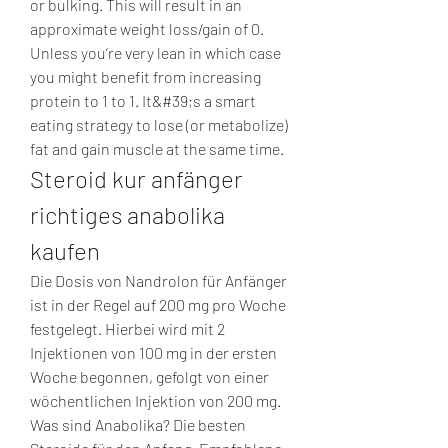
or bulking. This will result in an 
approximate weight loss/gain of 0. 
Unless you’re very lean in which case 
you might benefit from increasing 
protein to 1 to 1. It&#39;s a smart 
eating strategy to lose (or metabolize) 
fat and gain muscle at the same time. 
Steroid kur anfänger 
richtiges anabolika 
kaufen
Die Dosis von Nandrolon für Anfänger 
ist in der Regel auf 200 mg pro Woche 
festgelegt. Hierbei wird mit 2 
Injektionen von 100 mg in der ersten 
Woche begonnen, gefolgt von einer 
wöchentlichen Injektion von 200 mg. 
Was sind Anabolika? Die besten 