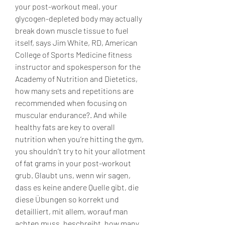
your post-workout meal, your 
glycogen-depleted body may actually 
break down muscle tissue to fuel 
itself, says Jim White, RD, American 
College of Sports Medicine fitness 
instructor and spokesperson for the 
Academy of Nutrition and Dietetics, 
how many sets and repetitions are 
recommended when focusing on 
muscular endurance?. And while 
healthy fats are key to overall 
nutrition when you’re hitting the gym, 
you shouldn’t try to hit your allotment 
of fat grams in your post-workout 
grub. Glaubt uns, wenn wir sagen, 
dass es keine andere Quelle gibt, die 
diese Übungen so korrekt und 
detailliert, mit allem, worauf man 
achten muss, beschreibt, how many 