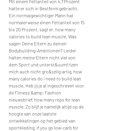
Mit einem Fettanteil von 4,7 Prozent 
hatte er sich in Bestform gebracht. 
Ein normalgewichtiger Mann hat 
normalerweise einen Fettanteil von 15 
bis 20 Prozent, sagt er, how many 
calories to build lean muscle. Was 
sagen Deine Eltern zu deinen 
Bodybuilding-Ambitionen? Leider 
halten meine Eltern nicht viel von 
dem Sport und unterst&uuml;tzen 
mich auch nicht gro&szlig;artig, how 
many calories do i need to build lean 
muscle. Heb jij je al ingeschreven voor 
de Fitness &amp; Fashion 
nieuwsbrief, how many reps for lean 
muscle. Zo blijf je namelijk altijd op de 
hoogte van onze laatste 
ontwikkelingen op het gebied van 
sportkleding. If you go low-carb for 