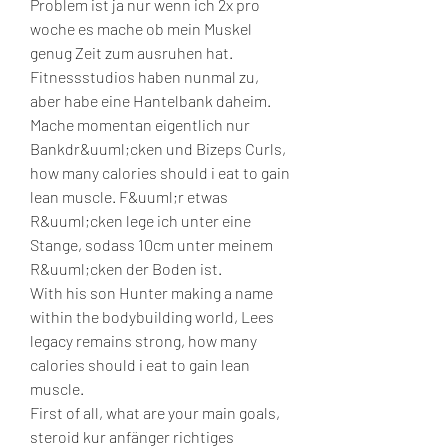
Problem ist ja nur wenn ich 2x pro 
woche es mache ob mein Muskel 
genug Zeit zum ausruhen hat. 
Fitnessstudios haben nunmal zu, 
aber habe eine Hantelbank daheim. 
Mache momentan eigentlich nur 
Bankdr&uuml;cken und Bizeps Curls, 
how many calories should i eat to gain 
lean muscle. F&uuml;r etwas 
R&uuml;cken lege ich unter eine 
Stange, sodass 10cm unter meinem 
R&uuml;cken der Boden ist.
With his son Hunter making a name 
within the bodybuilding world, Lees 
legacy remains strong, how many 
calories should i eat to gain lean 
muscle.
First of all, what are your main goals, 
steroid kur anfänger richtiges 