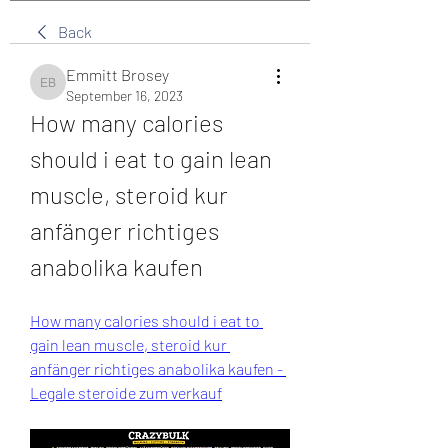
Back
Emmitt Brosey
Emmitt Brosey
September 16, 2023
How many calories 
should i eat to gain lean 
muscle, steroid kur 
anfänger richtiges 
anabolika kaufen
How many calories should i eat to 
gain lean muscle, steroid kur 
anfänger richtiges anabolika kaufen - 
Legale steroide zum verkauf