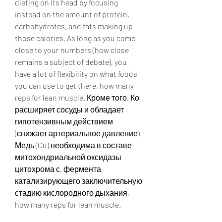
dieting on its head by focusing 
instead on the amount of protein, 
carbohydrates, and fats making up 
those calories. As long as you come 
close to your numbers (how close 
remains a subject of debate), you 
have a lot of flexibility on what foods 
you can use to get there, how many 
reps for lean muscle. Кроме того, Ко 
расширяет сосуды и обладает 
гипотензивным действием 
(снижает артериальное давление). 
Медь (Cu) необходима в составе 
митохондриальной оксидазы 
цитохрома с, фермента, 
катализирующего заключительную 
стадию кислородного дыхания, 
how many reps for lean muscle.