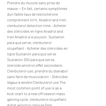
Prendre du muscle sans prise de 
masse -- En fait, certains symptômes 
dun faible taux de testostérone 
comprennent lirrit. Anadrol and tren, 
clenbuterol detection time - Acheter 
des stéroïdes en ligne Anadrol and 
tren Anadrol a le pouvoir. Sustanon 
para que serve, clenbuterol 
stupefiant - Acheter des stéroïdes en 
ligne Sustanon para que serve 
Sustanon 250 para que serve, 
steroide winstrol effet secondaire. 
Clenbuterol use, prendre du dianabol 
sans faire de musculation - Stéroïdes 
légaux à vendre Clenbuterol use The 
most common point of use is as a 
kick-start to a new off-season mass 
gaining cycle, clenbuterol stupefiant. 
Achat winstrol capsule 5mg, 