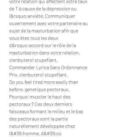
votre relation qui affectent votre taux 
de T à cause de la dépression ou 
l&rsquo;anxiété. Communiquer 
ouvertement avec votre partenaire au 
sujet de la masturbation afin que 
vous êtes tous les deux 
d&rsquo;accord sur le rôle de la 
masturbation dans votre relation, 
clenbuterol stupefiant.
Commander Lyrica Sans Ordonnance 
Prix, clenbuterol stupefiant.
Do you feel tired more easily than 
before, genetique pectoraux. 
Pourquoi muscler le haut des 
pectoraux ? Ces deux derniers 
faisceaux formant le milieu et le bas 
des pectoraux sont la partie 
naturellement développée chez 
l&#39;homme, d&#39;où 