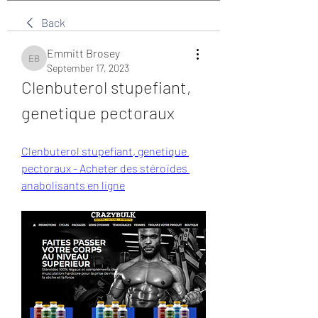
Back
Emmitt Brosey
Emmitt Brosey
September 17, 2023
Clenbuterol stupefiant, 
genetique pectoraux
Clenbuterol stupefiant, genetique 
pectoraux - Acheter des stéroïdes 
anabolisants en ligne