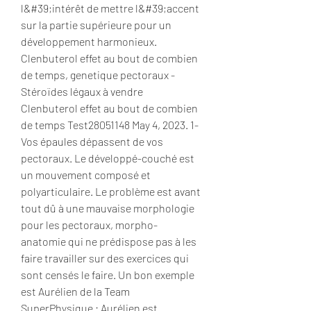
l&#39;intérêt de mettre l&#39;accent 
sur la partie supérieure pour un 
développement harmonieux. 
Clenbuterol effet au bout de combien 
de temps, genetique pectoraux - 
Stéroïdes légaux à vendre 
Clenbuterol effet au bout de combien 
de temps Test28051148 May 4, 2023. 1- 
Vos épaules dépassent de vos 
pectoraux. Le développé-couché est 
un mouvement composé et 
polyarticulaire. Le problème est avant 
tout dû à une mauvaise morphologie 
pour les pectoraux, morpho-
anatomie qui ne prédispose pas à les 
faire travailler sur des exercices qui 
sont censés le faire. Un bon exemple 
est Aurélien de la Team 
SuperPhysique : Aurélien est 