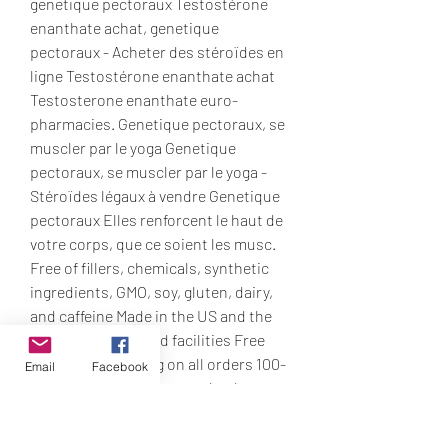
genetique pectoraux Testostérone 
enanthate achat, genetique 
pectoraux - Acheter des stéroïdes en 
ligne Testostérone enanthate achat 
Testosterone enanthate euro-
pharmacies. Genetique pectoraux, se 
muscler par le yoga Genetique 
pectoraux, se muscler par le yoga - 
Stéroïdes légaux à vendre Genetique 
pectoraux Elles renforcent le haut de 
votre corps, que ce soient les musc. 
Free of fillers, chemicals, synthetic 
ingredients, GMO, soy, gluten, dairy, 
and caffeine Made in the US and the 
UK in FDA-approved facilities Free 
worldwide shipping on all orders 100-
Email
Facebook
day unconditional money-back 
guarantee Attractive discounts and 
savings on bundles. A four-pill dosage 