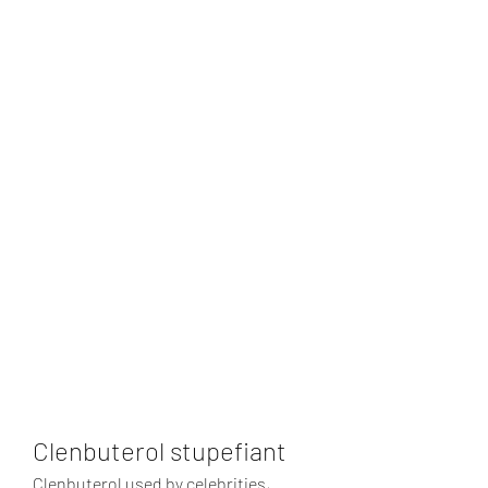
Clenbuterol stupefiant
Clenbuterol used by celebrities, 