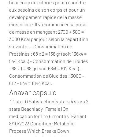
beaucoup de calories pour répondre 
aux besoins de son corps et pour un 
développement rapide de la masse 
musculaire. Il va commencer sa prise 
de masse en mangeant 2700 + 300 = 
3000 Kcal par jour selon la répartition 
suivante : - Consommation de 
Protéines : 68 x 2 = 136 gr (soit 136x4 = 
544 Kcal,) - Consommation de Lipides 
: 68 x 1 = 68 gr (soit 68x9= 612 Kcal) - 
Consommation de Glucides : 3000 - 
612 – 544 = 1844 Kcal. 
Anavar capsule
 1 1 star 0 Satisfaction 5 stars 4 stars 2 
stars Beachlady | Female | On 
medication for 1 to 6 months | Patient 
8/10/2023 Condition: Metabolic 
Process Which Breaks Down 