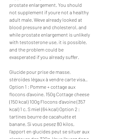
prostate enlargement. You should 
not supplement if youre not a healthy 
adult male. Weve already looked at 
blood pressure and cholesterol, and 
while prostate enlargement is unlikely 
with testosterone use, it is possible, 
and the problem could be 
exasperated if you already suffer.
Glucide pour prise de masse, 
stéroïdes légaux à vendre carte visa..  
Option 1 : Pomme + cottage aux 
flocons d’avoine. 150g Cottage cheese 
(150 kcal) 100g Flocons d’avoine (357 
kcal) 1 c. S miel (64 kcal) Option 2 : 
tartines beurre de cacahuète et 
banane. Si vous pesez 80 kilos, 
l’apport en glucides peut se situer aux 
alentours des 320g. Vous l’aurez donc 