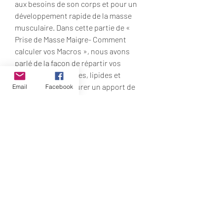
aux besoins de son corps et pour un 
développement rapide de la masse 
musculaire. Dans cette partie de « 
Prise de Masse Maigre- Comment 
calculer vos Macros », nous avons 
parlé de la façon de répartir vos 
apports en protéines, lipides et 
glucides afin d’assurer un apport de 
Email
Facebook
macronutriment équilibré. Par 
dessus tout, la composition d’un 
régime équilibré représente : 
Protéines : 2-3g par kg de votre poids. 
Les meilleures protéines en poudre 
pour la prise de masse. Le gainer : la 
protéine prise de masse. La whey 
concentrée et isolat. 1 g de lipides par 
poids de corps 3 à 4 g de glucides par 
poids de corps 2 g de protéines par 
poids de corps Concrètement, si 