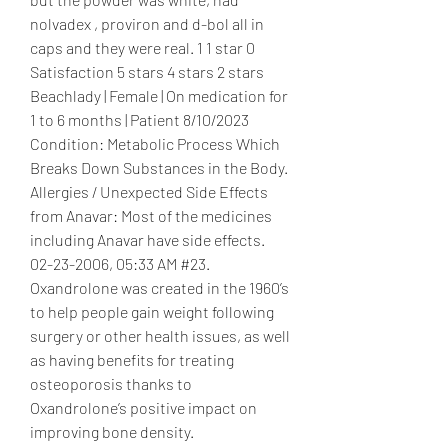
nolvadex , proviron and d-bol all in 
caps and they were real. 1 1 star 0 
Satisfaction 5 stars 4 stars 2 stars 
Beachlady | Female | On medication for 
1 to 6 months | Patient 8/10/2023 
Condition: Metabolic Process Which 
Breaks Down Substances in the Body. 
Allergies / Unexpected Side Effects 
from Anavar: Most of the medicines 
including Anavar have side effects. 
02-23-2006, 05:33 AM #23. 
Oxandrolone was created in the 1960’s 
to help people gain weight following 
surgery or other health issues, as well 
as having benefits for treating 
osteoporosis thanks to 
Oxandrolone’s positive impact on 
improving bone density. 