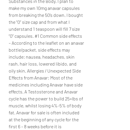
Substances in the Body. I plan to 
make my own 10mg anavar capsules 
from breaking the 50’s down. I bought 
the “0” size cap and from what I 
understand 1 teaspoon will fill 7 size 
“0” capsules. #1 Common side effects 
– According to the leaflet on an anavar 
bottle/packet, side effects may 
include: nausea, headaches, skin 
rash, hair loss, lowered libido, and 
oily skin. Allergies / Unexpected Side 
Effects from Anavar: Most of the 
medicines including Anavar have side 
effects. A Testosterone and Anavar 
cycle has the power to build 25+lbs of 
muscle, whilst losing 4%-5% of body 
fat. Anavar for sale is often included 
at the beginning of any cycle for the 
first 6 – 8 weeks before it is 