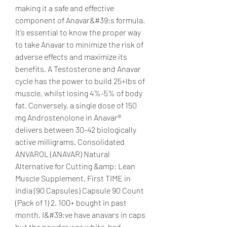
making it a safe and effective 
component of Anavar&#39;s formula. 
It’s essential to know the proper way 
to take Anavar to minimize the risk of 
adverse effects and maximize its 
benefits. A Testosterone and Anavar 
cycle has the power to build 25+lbs of 
muscle, whilst losing 4%-5% of body 
fat. Conversely, a single dose of 150 
mg Androstenolone in Anavar® 
delivers between 30-42 biologically 
active milligrams. Consolidated 
ANVAROL (ANAVAR) Natural 
Alternative for Cutting &amp; Lean 
Muscle Supplement, First TIME in 
India (90 Capsules) Capsule 90 Count 
(Pack of 1) 2. 100+ bought in past 
month. I&#39;ve have anavars in caps 
but the powder was white, had 