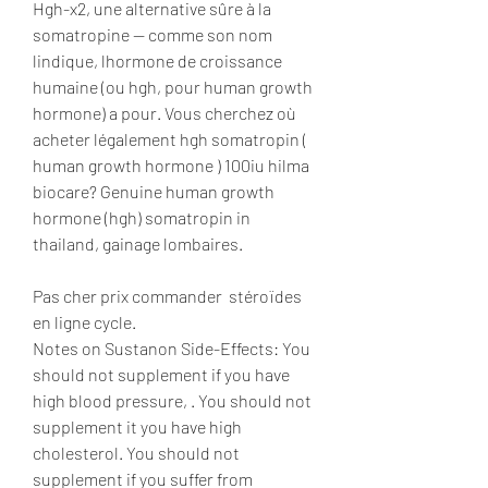
Hgh-x2, une alternative sûre à la 
somatropine — comme son nom 
lindique, lhormone de croissance 
humaine (ou hgh, pour human growth 
hormone) a pour. Vous cherchez où 
acheter légalement hgh somatropin ( 
human growth hormone ) 100iu hilma 
biocare? Genuine human growth 
hormone (hgh) somatropin in 
thailand, gainage lombaires.
Pas cher prix commander  stéroïdes 
en ligne cycle.
Notes on Sustanon Side-Effects: You 
should not supplement if you have 
high blood pressure, . You should not 
supplement it you have high 
cholesterol. You should not 
supplement if you suffer from 