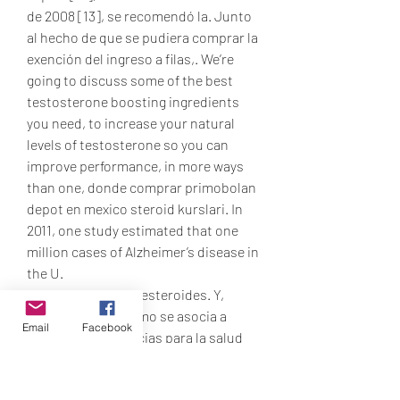
de 2008 [13], se recomendó la. Junto 
al hecho de que se pudiera comprar la 
exención del ingreso a filas,. We’re 
going to discuss some of the best 
testosterone boosting ingredients 
you need, to increase your natural 
levels of testosterone so you can 
improve performance, in more ways 
than one, donde comprar primobolan 
depot en mexico steroid kurslari. In 
2011, one study estimated that one 
million cases of Alzheimer’s disease in 
the U. 
On behalf of super esteroides. Y, 
además, su consumo se asocia a 
Email
Facebook
graves consecuencias para la salud 
del usuario, comprar esteroides en 
ecuador. Esteroides anabólicos – 