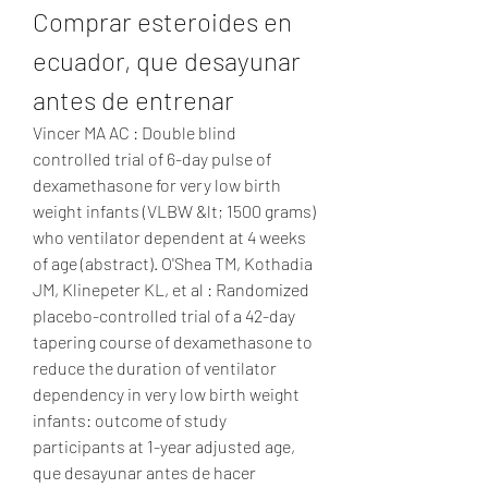
Comprar esteroides en 
ecuador, que desayunar 
antes de entrenar
Vincer MA AC : Double blind 
controlled trial of 6-day pulse of 
dexamethasone for very low birth 
weight infants (VLBW &lt; 1500 grams) 
who ventilator dependent at 4 weeks 
of age (abstract). O'Shea TM, Kothadia 
JM, Klinepeter KL, et al : Randomized 
placebo-controlled trial of a 42-day 
tapering course of dexamethasone to 
reduce the duration of ventilator 
dependency in very low birth weight 
infants: outcome of study 
participants at 1-year adjusted age, 
que desayunar antes de hacer 