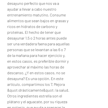
desayuno perfecto que nos va a 
ayudar a llevar a cabo nuestro 
entrenamiento matutino. Consume 
alimentos que sean bajos en grasas y 
ricos en hidratos de carbono y 
proteínas. El hecho de tener que 
desayunar 1,5 o 2 horas antes puede 
ser una verdadera faena para aquellas 
personas que se levantan a las 6 o 7 
de la mañana para hacer ejercicio y, 
en estos casos, es preferible dormir y 
aprovechar al máximo las horas de 
descanso. ¿Y en estos casos, no se 
desayuna? Es una opción. En este 
artículo, compartimos los 7. Mejora 
&quot;drásticamente&quot; la salud. 
Otros ingredientes estrella son el 
plátano y el aguacate, por su riqueza 
en potasio, que ayuda a preparar la 