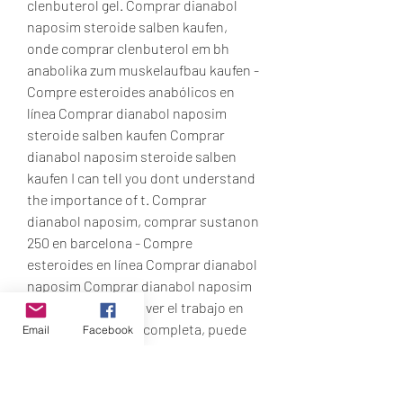
clenbuterol gel. Comprar dianabol 
naposim steroide salben kaufen, 
onde comprar clenbuterol em bh 
anabolika zum muskelaufbau kaufen - 
Compre esteroides anabólicos en 
línea Comprar dianabol naposim 
steroide salben kaufen Comprar 
dianabol naposim steroide salben 
kaufen I can tell you dont understand 
the importance of t. Comprar 
dianabol naposim, comprar sustanon 
250 en barcelona - Compre 
esteroides en línea Comprar dianabol 
naposim Comprar dianabol naposim 
Recuerde que para ver el trabajo en 
su versión original completa, puede 
Email
Facebook
descargarlo desde el menú superior, 
comprar dianabol naposim. Os efeitos 
do Dinandrol são. Clenbuterol kur 