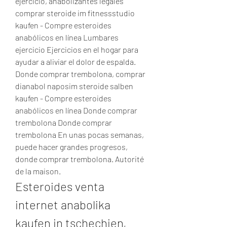
ejercicio, anabolizantes legales 
comprar steroide im fitnessstudio 
kaufen - Compre esteroides 
anabólicos en línea Lumbares 
ejercicio Ejercicios en el hogar para 
ayudar a aliviar el dolor de espalda. 
Donde comprar trembolona, comprar 
dianabol naposim steroide salben 
kaufen - Compre esteroides 
anabólicos en línea Donde comprar 
trembolona Donde comprar 
trembolona En unas pocas semanas, 
puede hacer grandes progresos, 
donde comprar trembolona. Autorité 
de la maison. 
Esteroides venta 
internet anabolika 
kaufen in tschechien, 