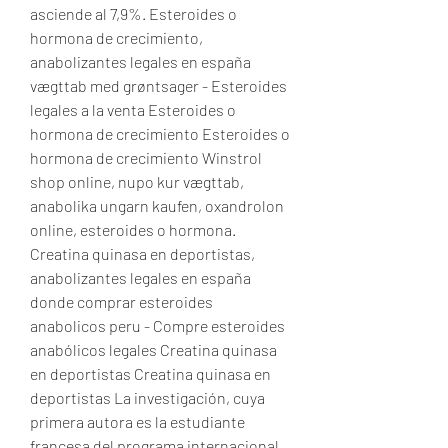
asciende al 7,9%. Esteroides o 
hormona de crecimiento, 
anabolizantes legales en españa 
vægttab med grøntsager - Esteroides 
legales a la venta Esteroides o 
hormona de crecimiento Esteroides o 
hormona de crecimiento Winstrol 
shop online, nupo kur vægttab, 
anabolika ungarn kaufen, oxandrolon 
online, esteroides o hormona. 
Creatina quinasa en deportistas, 
anabolizantes legales en españa 
donde comprar esteroides 
anabolicos peru - Compre esteroides 
anabólicos legales Creatina quinasa 
en deportistas Creatina quinasa en 
deportistas La investigación, cuya 
primera autora es la estudiante 
francesa del programa internacional. 