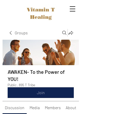
Vitamin T
Healing
Groups
AWAKEN- To the Power of
YOU!
Public
·
895 T Tribe
Join
Discussion
Media
Members
About