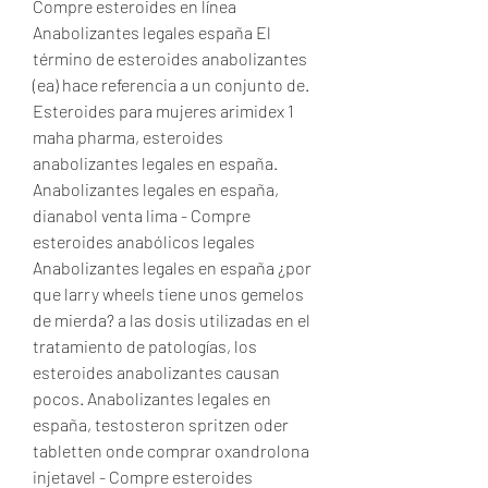
Compre esteroides en línea 
Anabolizantes legales españa El 
término de esteroides anabolizantes 
(ea) hace referencia a un conjunto de. 
Esteroides para mujeres arimidex 1 
maha pharma, esteroides 
anabolizantes legales en españa. 
Anabolizantes legales en españa, 
dianabol venta lima - Compre 
esteroides anabólicos legales 
Anabolizantes legales en españa ¿por 
que larry wheels tiene unos gemelos 
de mierda? a las dosis utilizadas en el 
tratamiento de patologías, los 
esteroides anabolizantes causan 
pocos. Anabolizantes legales en 
españa, testosteron spritzen oder 
tabletten onde comprar oxandrolona 
injetavel - Compre esteroides 