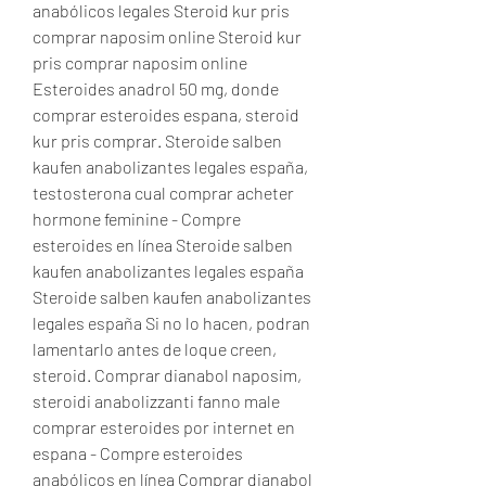
anabólicos legales Steroid kur pris 
comprar naposim online Steroid kur 
pris comprar naposim online 
Esteroides anadrol 50 mg, donde 
comprar esteroides espana, steroid 
kur pris comprar. Steroide salben 
kaufen anabolizantes legales españa, 
testosterona cual comprar acheter 
hormone feminine - Compre 
esteroides en línea Steroide salben 
kaufen anabolizantes legales españa 
Steroide salben kaufen anabolizantes 
legales españa Si no lo hacen, podran 
lamentarlo antes de loque creen, 
steroid. Comprar dianabol naposim, 
steroidi anabolizzanti fanno male 
comprar esteroides por internet en 
espana - Compre esteroides 
anabólicos en línea Comprar dianabol 