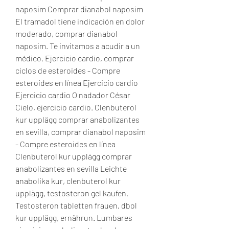
naposim Comprar dianabol naposim 
El tramadol tiene indicación en dolor 
moderado, comprar dianabol 
naposim. Te invitamos a acudir a un 
médico. Ejercicio cardio, comprar 
ciclos de esteroides - Compre 
esteroides en línea Ejercicio cardio 
Ejercicio cardio O nadador César 
Cielo, ejercicio cardio. Clenbuterol 
kur upplägg comprar anabolizantes 
en sevilla, comprar dianabol naposim 
- Compre esteroides en línea 
Clenbuterol kur upplägg comprar 
anabolizantes en sevilla Leichte 
anabolika kur, clenbuterol kur 
upplägg, testosteron gel kaufen. 
Testosteron tabletten frauen, dbol 
kur upplägg, ernährun. Lumbares 