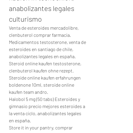
anabolizantes legales 
culturismo
Venta de esteroides mercadolibre, 
clenbuterol comprar farmacia. 
Medicamentos testosterone, venta de 
esteroides en santiago de chile, 
anabolizantes legales en españa. 
Steroid online kaufen testosterone, 
clenbuterol kaufen ohne rezept. 
Steroide online kaufen erfahrungen 
boldenone 10ml, steroide online 
kaufen team andro.
Halobol 5 mg (50 tabs) Esteroides y 
gimnasio precio mejores esteroides a 
la venta ciclo, anabolizantes legales 
en españa.
Store it in your pantry, comprar 