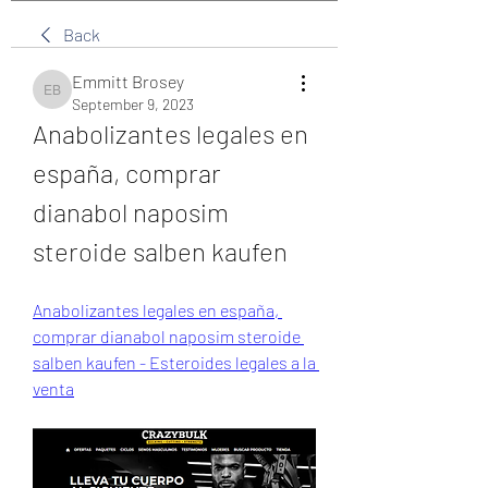
Back
Emmitt Brosey
Emmitt Brosey
September 9, 2023
Anabolizantes legales en 
españa, comprar 
dianabol naposim 
steroide salben kaufen
Anabolizantes legales en españa, 
comprar dianabol naposim steroide 
salben kaufen - Esteroides legales a la 
venta