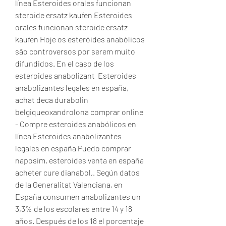
línea Esteroides orales funcionan 
steroide ersatz kaufen Esteroides 
orales funcionan steroide ersatz 
kaufen Hoje os esteróides anabólicos 
são controversos por serem muito 
difundidos. En el caso de los 
esteroides anabolizant  Esteroides 
anabolizantes legales en españa, 
achat deca durabolin 
belgiqueoxandrolona comprar online 
- Compre esteroides anabólicos en 
línea Esteroides anabolizantes 
legales en españa Puedo comprar 
naposim, esteroides venta en españa 
acheter cure dianabol,. Según datos 
de la Generalitat Valenciana, en 
España consumen anabolizantes un 
3,3% de los escolares entre 14 y 18 
años. Después de los 18 el porcentaje 