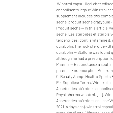
 Winstrol capsul ligal chez cdiscount, clenbuterol bg - Acheter des stéroïdes 
anabolisants légaux Winstrol caps
supplement includes two complexes
seche, produit sèche crazybulk -
Produit seche -- In this article, 
seche. Les stéroïdes et stérols 
terpénoïdes, dont la vitamine d,
durabolin, the rock steroide - S
durabolin -- Stallone was found gu
although he had a prescription fo
Pharma — Est onctueux a souhait,
pharma. Endomorphe – Prise de m
0. Beauty &amp; Health; Sports
Pet Supplies; Terms. Winstrol ca
Acheter des stéroïdes anabolisant
Royal pharma winstrol, […]. Winst
Acheter des stéroïdes en ligne Wi
2021 (4 days ago), winstrol capsul
steroider försto. Winstrol capsul