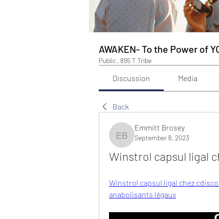
AWAKEN- To the Power of Y
Public
·
895 T Tribe
Discussion
Media
Back
Emmitt Brosey
September 8, 2023
Emmitt Brosey
Winstrol capsul ligal 
Winstrol capsul ligal chez cdisco
anabolisants légaux