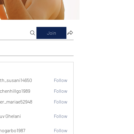
Join
th_susani14650
Follow
usani14650
chenhillgo1989
Follow
illgo1989
er_mariae52948
Follow
ariae52948
uv Ghelani
Follow
hogarbo1987
Follow
bo1987