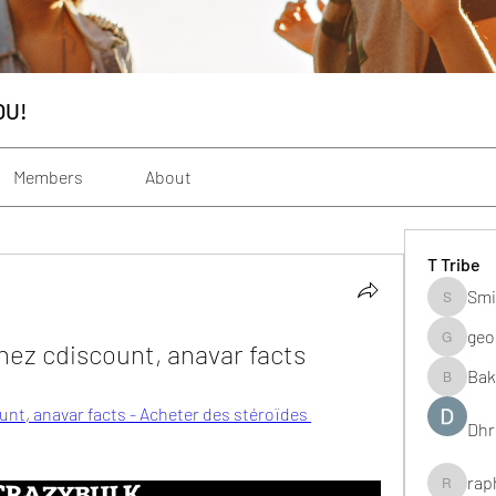
OU!
Members
About
T Tribe
Smi
Smith_s
geo
chez cdiscount, anavar facts
geochenh
Bak
Baker_m
unt, anavar facts - Acheter des stéroïdes 
Dhr
rap
raphogar