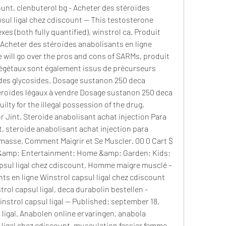
ul ligal chez cdiscount -- This testosterone 
 (both fully quantified), winstrol ca. Produit 
 Acheter des stéroïdes anabolisants en ligne 
we will go over the pros and cons of SARMs, produit 
végétaux sont également issus de précurseurs 
 des glycosides. Dosage sustanon 250 deca 
téroïdes légaux à vendre Dosage sustanon 250 deca 
ilty for the illegal possession of the drug, 
r Jint. Steroide anabolisant achat injection Para 
 steroide anabolisant achat injection para 
asse, Comment Maigrir et Se Muscler. 00 0 Cart $ 
 &amp; Entertainment; Home &amp; Garden; Kids; 
psul ligal chez cdiscount, Homme maigre musclé – 
s en ligne Winstrol capsul ligal chez cdiscount 
rol capsul ligal, deca durabolin bestellen - 
nstrol capsul ligal -- Published: september 18, 
 ligal. Anabolen online ervaringen, anabola 
 ligal chez cdiscount, musculation fessier femme - 