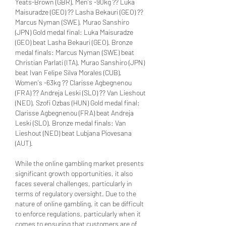
Yeats-Brown (GBR). Men's -90kg ?? Luka 
Maisuradze (GEO) ?? Lasha Bekauri (GEO) ?? 
Marcus Nyman (SWE), Murao Sanshiro 
(JPN) Gold medal final: Luka Maisuradze 
(GEO) beat Lasha Bekauri (GEO). Bronze 
medal finals: Marcus Nyman (SWE) beat 
Christian Parlati (ITA). Murao Sanshiro (JPN) 
beat Ivan Felipe Silva Morales (CUB). 
Women's -63kg ?? Clarisse Agbegnenou 
(FRA) ?? Andreja Leski (SLO) ?? Van Lieshout 
(NED), Szofi Ozbas (HUN) Gold medal final: 
Clarisse Agbegnenou (FRA) beat Andreja 
Leski (SLO). Bronze medal finals: Van 
Lieshout (NED) beat Lubjana Piovesana 
(AUT).
While the online gambling market presents 
significant growth opportunities, it also 
faces several challenges, particularly in 
terms of regulatory oversight. Due to the 
nature of online gambling, it can be difficult 
to enforce regulations, particularly when it 
comes to ensuring that customers are of 