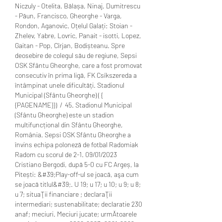
Niczuly - Otelita, Bălașa, Ninaj, Dumitrescu 
- Păun, Francisco, Gheorghe - Varga, 
Rondon, Aganovic. Oțelul Galați: Stoian - 
Zhelev, Yabre, Lovric, Panait - isotti, Lopez, 
Gaitan - Pop, Cîrjan, Bodișteanu. Spre 
deosebire de colegul său de regiune, Sepsi 
OSK Sfântu Gheorghe, care a fost promovat 
consecutiv în prima ligă, FK Csíkszereda a 
întâmpinat unele dificultăți. Stadionul 
Municipal (Sfântu Gheorghe) ( { 
{PAGENAME}}) ﻿ / ﻿ 45. Stadionul Municipal 
(Sfântu Gheorghe) este un stadion 
multifuncțional din Sfântu Gheorghe, 
România. Sepsi OSK Sfântu Gheorghe a 
învins echipa poloneză de fotbal Radomiak 
Radom cu scorul de 2-1. 09/01/2023 
Cristiano Bergodi, după 5-0 cu FC Argeș, la 
Pitești: &#39;Play-off-ul se joacă, aşa cum 
se joacă titlul&#39;. U 19; u 17; u 10; u 9; u 8; 
u 7; situaŢii financiare ; declaraŢii 
intermediari; sustenabilitate; declaratie 230 
anaf; meciuri. Meciuri jucate; urmĂtoarele 