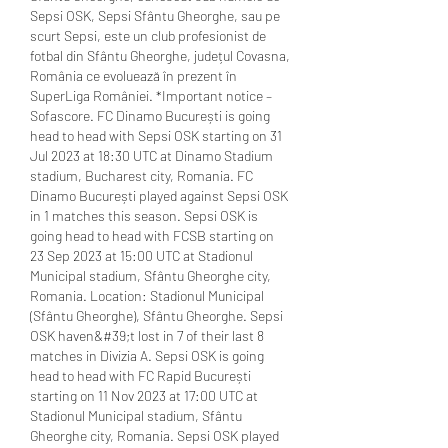
Sepsi OSK, Sepsi Sfântu Gheorghe, sau pe 
scurt Sepsi, este un club profesionist de 
fotbal din Sfântu Gheorghe, județul Covasna, 
România ce evoluează în prezent în 
SuperLiga României. *Important notice – 
Sofascore. FC Dinamo București is going 
head to head with Sepsi OSK starting on 31 
Jul 2023 at 18:30 UTC at Dinamo Stadium 
stadium, Bucharest city, Romania. FC 
Dinamo București played against Sepsi OSK 
in 1 matches this season. Sepsi OSK is 
going head to head with FCSB starting on 
23 Sep 2023 at 15:00 UTC at Stadionul 
Municipal stadium, Sfântu Gheorghe city, 
Romania. Location: Stadionul Municipal 
(Sfântu Gheorghe), Sfântu Gheorghe. Sepsi 
OSK haven&#39;t lost in 7 of their last 8 
matches in Divizia A. Sepsi OSK is going 
head to head with FC Rapid București 
starting on 11 Nov 2023 at 17:00 UTC at 
Stadionul Municipal stadium, Sfântu 
Gheorghe city, Romania. Sepsi OSK played 