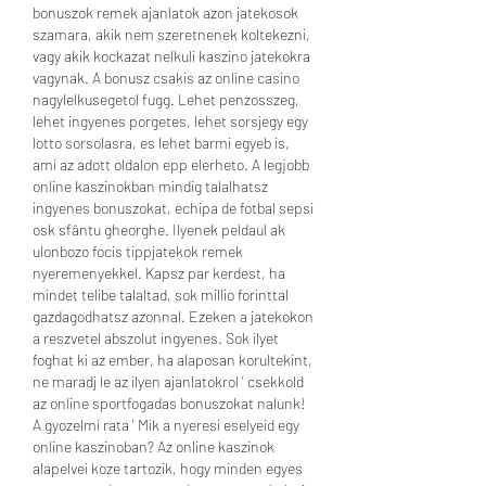
bonuszok remek ajanlatok azon jatekosok 
szamara, akik nem szeretnenek koltekezni, 
vagy akik kockazat nelkuli kaszino jatekokra 
vagynak. A bonusz csakis az online casino 
nagylelkusegetol fugg. Lehet penzosszeg, 
lehet ingyenes porgetes, lehet sorsjegy egy 
lotto sorsolasra, es lehet barmi egyeb is, 
ami az adott oldalon epp elerheto. A legjobb 
online kaszinokban mindig talalhatsz 
ingyenes bonuszokat, echipa de fotbal sepsi 
osk sfântu gheorghe. Ilyenek peldaul ak 
ulonbozo focis tippjatekok remek 
nyeremenyekkel. Kapsz par kerdest, ha 
mindet telibe talaltad, sok millio forinttal 
gazdagodhatsz azonnal. Ezeken a jatekokon 
a reszvetel abszolut ingyenes. Sok ilyet 
foghat ki az ember, ha alaposan korultekint, 
ne maradj le az ilyen ajanlatokrol ' csekkold 
az online sportfogadas bonuszokat nalunk! 
A gyozelmi rata ' Mik a nyeresi eselyeid egy 
online kaszinoban? Az online kaszinok 
alapelvei koze tartozik, hogy minden egyes 