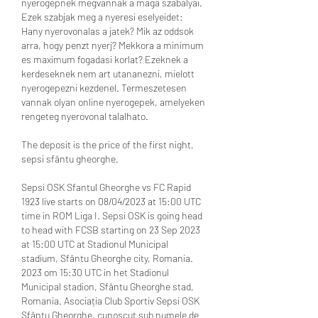
nyerogepnek megvannak a maga szabalyai. 
Ezek szabjak meg a nyeresi eselyeidet: 
Hany nyerovonalas a jatek? Mik az oddsok 
arra, hogy penzt nyerj? Mekkora a minimum 
es maximum fogadasi korlat? Ezeknek a 
kerdeseknek nem art utananezni, mielott 
nyerogepezni kezdenel. Termeszetesen 
vannak olyan online nyerogepek, amelyeken 
rengeteg nyerovonal talalhato.
The deposit is the price of the first night, 
sepsi sfântu gheorghe.
Sepsi OSK Sfantul Gheorghe vs FC Rapid 
1923 live starts on 08/04/2023 at 15:00 UTC 
time in ROM Liga I. Sepsi OSK is going head 
to head with FCSB starting on 23 Sep 2023 
at 15:00 UTC at Stadionul Municipal 
stadium, Sfântu Gheorghe city, Romania. 
2023 om 15:30 UTC in het Stadionul 
Municipal stadion, Sfântu Gheorghe stad, 
Romania. Asociația Club Sportiv Sepsi OSK 
Sfântu Gheorghe, cunoscut sub numele de 