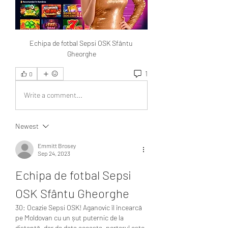
Echipa de fotbal Sepsi OSK Sfântu 
Gheorghe
1
0
Write a comment...
Newest
Emmitt Brosey
Sep 24, 2023
Echipa de fotbal Sepsi 
OSK Sfântu Gheorghe
30: Ocazie Sepsi OSK! Aganovic îl încearcă 
pe Moldovan cu un șut puternic de la 
distanță, dar de data aceasta, portarul este 