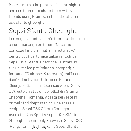
Make sure to take photos of all the sights 
and don't forget to share them with your 
friends using Framey, echipa de fotbal sepsi 
osk sfântu gheorghe.
Sepsi Sfântu Gheorghe
Formaţia oaspete a părăsit terenul de joc cu 
un om mai puţin pe teren, Marcelino 
Carreazo fiind eliminat în minutul 90+7 
pentru două cartonaşe galbene. Echipa 
Sepsi OSK Sfântu Gheorghe va întâlni în 
turul al treilea preliminar al competiţiei 
formaţia FC Aktobe (Kazahstan), calificată 
după 4-1 şi 1-2 cu FC Torpedo Kutaisi 
(Georgia). Stadionul Sepsi sau Arena Sepsi 
OSK este un stadion de fotbal din Sfântu 
Gheorghe, România. Acesta servește în 
primul rând drept stadionul de acasă al 
echipei Sepsi OSK Sfântu Gheorghe. 
Asociația Club Sportiv Sepsi OSK Sfântu 
Gheorghe, commonly known as Sepsi OSK 
(Hungarian: [ˈʃɛpʃi ˈoɛʃkaː]), Sepsi Sfântu 