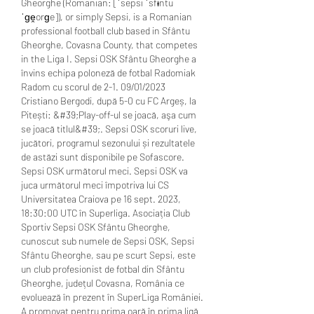
Gheorghe (Romanian: [ˈsepsi ˈsfɨntu 
ˈɡe̯orɡe]), or simply Sepsi, is a Romanian 
professional football club based in Sfântu 
Gheorghe, Covasna County, that competes 
in the Liga I. Sepsi OSK Sfântu Gheorghe a 
învins echipa poloneză de fotbal Radomiak 
Radom cu scorul de 2-1. 09/01/2023 
Cristiano Bergodi, după 5-0 cu FC Argeș, la 
Pitești: &#39;Play-off-ul se joacă, aşa cum 
se joacă titlul&#39;. Sepsi OSK scoruri live, 
jucători, programul sezonului și rezultatele 
de astăzi sunt disponibile pe Sofascore. 
Sepsi OSK următorul meci. Sepsi OSK va 
juca următorul meci împotriva lui CS 
Universitatea Craiova pe 16 sept. 2023, 
18:30:00 UTC în Superliga. Asociația Club 
Sportiv Sepsi OSK Sfântu Gheorghe, 
cunoscut sub numele de Sepsi OSK, Sepsi 
Sfântu Gheorghe, sau pe scurt Sepsi, este 
un club profesionist de fotbal din Sfântu 
Gheorghe, județul Covasna, România ce 
evoluează în prezent în SuperLiga României. 
A promovat pentru prima oară în prima ligă 