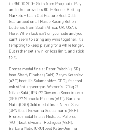
to R5000 200+ Slots from Pragmatic Play 
and other providers 600+ Soccer Betting 
Markets + Cash Out Feature Best Odds 
Guaranteed on all Horse Racing Bet on 
Lotteries from South Africa, UK, USA & 
More. When luck isn't on your side and you 
can't seem to string any wins together, it's 
tempting to keep playing for a while longer. 
But rather set a win-or-loss limit, and stick 
to it.
Bronze medal finals: Peter Paltchik (ISR) 
beat Shady Elnahas (CAN). Zelym Kotsoiev 
(AZE) beat Ilia Sulamanidze (GEO), fc sepsi 
osk sfântu gheorghe. Women's -70kg ?? 
Niizoe Saki (JPN) ?? Giovanna Scoccimarro 
(GER) ?? Michaela Polleres (AUT), Barbara 
Matic (CRO) Gold medal final: Niizoe Saki 
(JPN) beat Giovanna Scoccimarro (GER). 
Bronze medal finals: Michaela Polleres 
(AUT) beat Elvismar Rodriguez (VEN). 
Barbara Matic (CRO) beat Katie-Jemina 