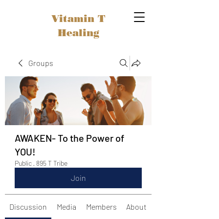
Vitamin T
Healing
Groups
AWAKEN- To the Power of
YOU!
Public
·
895 T Tribe
Join
Discussion
Media
Members
About