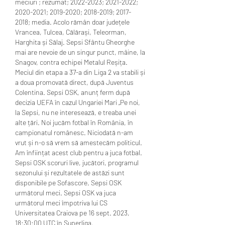
meciuri ; rezumat; 2022-2023; 2021-2022; 
2020-2021; 2019-2020; 2018-2019; 2017-
2018; media. Acolo rămân doar județele 
Vrancea, Tulcea, Călărași, Teleorman, 
Harghita și Sălaj. Sepsi Sfântu Gheorghe 
mai are nevoie de un singur punct, mâine, la 
Snagov, contra echipei Metalul Reșița. 
Meciul din etapa a 37-a din Liga 2 va stabili și 
a doua promovată direct, după Juventus 
Colentina. Sepsi OSK, anunț ferm după 
decizia UEFA în cazul Ungariei Mari „Pe noi, 
la Sepsi, nu ne interesează, e treaba unei 
alte țări. Noi jucăm fotbal în România, în 
campionatul românesc. Niciodată n-am 
vrut și n-o să vrem să amestecăm politicul. 
Am înființat acest club pentru a juca fotbal. 
Sepsi OSK scoruri live, jucători, programul 
sezonului și rezultatele de astăzi sunt 
disponibile pe Sofascore. Sepsi OSK 
următorul meci. Sepsi OSK va juca 
următorul meci împotriva lui CS 
Universitatea Craiova pe 16 sept. 2023, 
18:30:00 UTC în Superliga. 