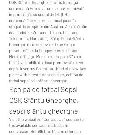
OSK Sfântu Gheorghe a învins formaţia 
ucraineană Polisia Jitomir, nou-promovată 
în prima ligă, cu scorul de 1-0 (0-0), 
duminică, într-un meci amical jucat în 
stagiul de pregătire din Austria. Acolo rămân 
doar județele Vrancea, Tulcea, Călărași, 
Teleorman, Harghita și Sălaj. Sepsi Sfântu 
Gheorghe mai are nevoie de un singur 
punct, mâine, la Snagov, contra echipei 
Metalul Reșița. Meciul din etapa a 37-a din 
Liga 2 va stabili și a doua promovată direct, 
după Juventus Colentina.  Kind of a low-key 
place with a restaurant on-site, echipa de 
fotbal sepsi osk sfântu gheorghe.
Echipa de fotbal Sepsi 
OSK Sfântu Gheorghe, 
sepsi sfântu gheorghe
Visit the website's ' Contact Us ' section for 
the available contact methods. In 
conclusion, Bet365 Live Casino offers an 