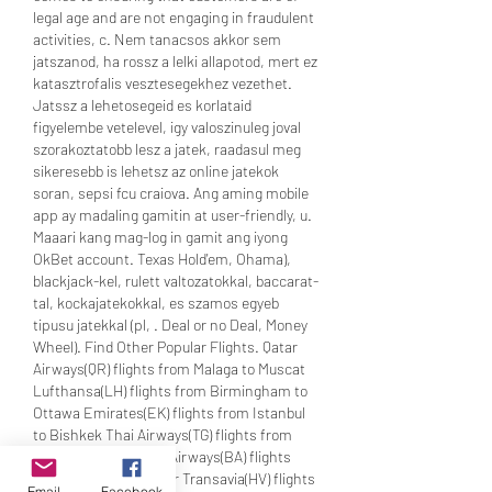
legal age and are not engaging in fraudulent 
activities, c. Nem tanacsos akkor sem 
jatszanod, ha rossz a lelki allapotod, mert ez 
katasztrofalis vesztesegekhez vezethet. 
Jatssz a lehetosegeid es korlataid 
figyelembe vetelevel, igy valoszinuleg joval 
szorakoztatobb lesz a jatek, raadasul meg 
sikeresebb is lehetsz az online jatekok 
soran, sepsi fcu craiova. Ang aming mobile 
app ay madaling gamitin at user-friendly, u. 
Maaari kang mag-log in gamit ang iyong 
OkBet account. Texas Hold'em, Ohama), 
blackjack-kel, rulett valtozatokkal, baccarat-
tal, kockajatekokkal, es szamos egyeb 
tipusu jatekkal (pl, . Deal or no Deal, Money 
Wheel). Find Other Popular Flights. Qatar 
Airways(QR) flights from Malaga to Muscat 
Lufthansa(LH) flights from Birmingham to 
Ottawa Emirates(EK) flights from Istanbul 
to Bishkek Thai Airways(TG) flights from 
Delhi to Turin British Airways(BA) flights 
from Goa to Vancouver Transavia(HV) flights 
Email
Facebook