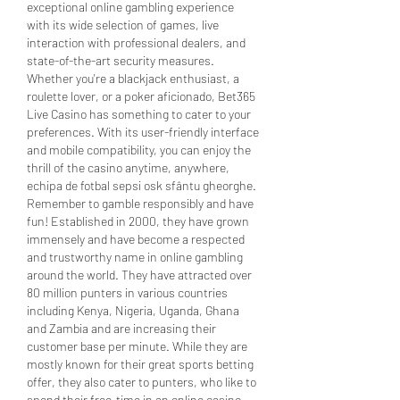
exceptional online gambling experience 
with its wide selection of games, live 
interaction with professional dealers, and 
state-of-the-art security measures. 
Whether you're a blackjack enthusiast, a 
roulette lover, or a poker aficionado, Bet365 
Live Casino has something to cater to your 
preferences. With its user-friendly interface 
and mobile compatibility, you can enjoy the 
thrill of the casino anytime, anywhere, 
echipa de fotbal sepsi osk sfântu gheorghe. 
Remember to gamble responsibly and have 
fun! Established in 2000, they have grown 
immensely and have become a respected 
and trustworthy name in online gambling 
around the world. They have attracted over 
80 million punters in various countries 
including Kenya, Nigeria, Uganda, Ghana 
and Zambia and are increasing their 
customer base per minute. While they are 
mostly known for their great sports betting 
offer, they also cater to punters, who like to 
spend their free-time in an online casino 