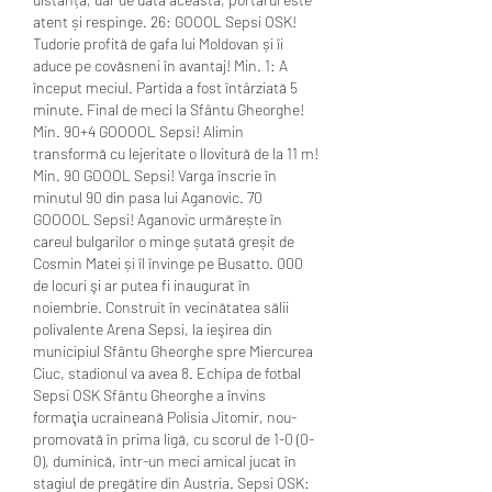
atent și respinge. 26: GOOOL Sepsi OSK! 
Tudorie profită de gafa lui Moldovan și îi 
aduce pe covăsneni în avantaj! Min. 1: A 
început meciul. Partida a fost întârziată 5 
minute. Final de meci la Sfântu Gheorghe! 
Min. 90+4 GOOOOL Sepsi! Alimin 
transformă cu lejeritate o llovitură de la 11 m! 
Min. 90 GOOOL Sepsi! Varga înscrie în 
minutul 90 din pasa lui Aganovic. 70 
GOOOOL Sepsi! Aganovic urmărește în 
careul bulgarilor o minge șutată greșit de 
Cosmin Matei și îl învinge pe Busatto. 000 
de locuri şi ar putea fi inaugurat în 
noiembrie. Construit în vecinătatea sălii 
polivalente Arena Sepsi, la ieşirea din 
municipiul Sfântu Gheorghe spre Miercurea 
Ciuc, stadionul va avea 8. Echipa de fotbal 
Sepsi OSK Sfântu Gheorghe a învins 
formaţia ucraineană Polisia Jitomir, nou-
promovată în prima ligă, cu scorul de 1-0 (0-
0), duminică, într-un meci amical jucat în 
stagiul de pregătire din Austria. Sepsi OSK: 