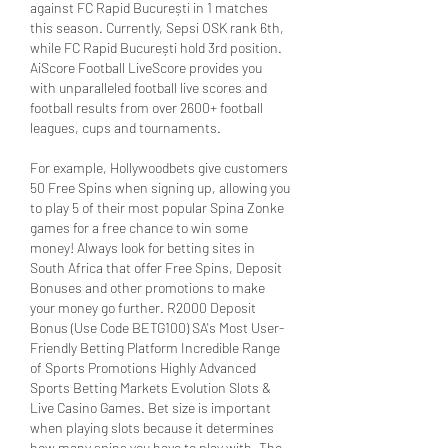
against FC Rapid București in 1 matches 
this season. Currently, Sepsi OSK rank 6th, 
while FC Rapid București hold 3rd position. 
AiScore Football LiveScore provides you 
with unparalleled football live scores and 
football results from over 2600+ football 
leagues, cups and tournaments. 
For example, Hollywoodbets give customers 
50 Free Spins when signing up, allowing you 
to play 5 of their most popular Spina Zonke 
games for a free chance to win some 
money! Always look for betting sites in 
South Africa that offer Free Spins, Deposit 
Bonuses and other promotions to make 
your money go further. R2000 Deposit 
Bonus (Use Code BETG100) SA's Most User-
Friendly Betting Platform Incredible Range 
of Sports Promotions Highly Advanced 
Sports Betting Markets Evolution Slots & 
Live Casino Games. Bet size is important 
when playing slots because it determines 
how many spins you have to play with. The 