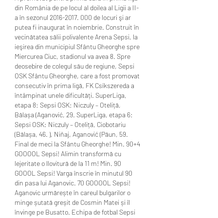
din România de pe locul al doilea al Ligii a II-
a în sezonul 2016-2017. 000 de locuri şi ar 
putea fi inaugurat în noiembrie. Construit în 
vecinătatea sălii polivalente Arena Sepsi, la 
ieşirea din municipiul Sfântu Gheorghe spre 
Miercurea Ciuc, stadionul va avea 8. Spre 
deosebire de colegul său de regiune, Sepsi 
OSK Sfântu Gheorghe, care a fost promovat 
consecutiv în prima ligă, FK Csíkszereda a 
întâmpinat unele dificultăți. SuperLiga, 
etapa 8: Sepsi OSK: Niczuly – Oteliță, 
Bălașa (Aganović, 29. SuperLiga, etapa 6: 
Sepsi OSK: Niczuly – Oteliță, Ciobotariu 
(Bălașa, 46. ), Niňaj, Aganović (Păun, 59. 
Final de meci la Sfântu Gheorghe! Min. 90+4 
GOOOOL Sepsi! Alimin transformă cu 
lejeritate o llovitură de la 11 m! Min. 90 
GOOOL Sepsi! Varga înscrie în minutul 90 
din pasa lui Aganovic. 70 GOOOOL Sepsi! 
Aganovic urmărește în careul bulgarilor o 
minge șutată greșit de Cosmin Matei și îl 
învinge pe Busatto. Echipa de fotbal Sepsi 