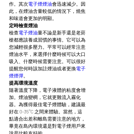
作。其次
電子煙煙油
會迅速減少。因
此，在煙油含量較低的情況下，燒焦
和味道會更加的明顯。
定時檢查煙油
檢查
電子煙油
量不論是新手還是老菸
槍都應該養成習慣的事情。它可以為
您減輕很多壓力。平常可以經常注意
煙油水平，來選擇什麼時候可以大口
吸入、什麼時候需要注意。可以很好
提醒您何時該加註煙油或者更換
電子
煙煙彈
。
提高環境溫度
隨著溫度下降，電子液體的粘度會增
加。煙油變稠，它就更難流入霧化
器。為獲得最佳電子煙體驗，建議最
好在 0-35°C 之間來體驗。當然，這
點適合出差和離島需要注意的地方，
畢竟在島內環境還是對電子煙用戶來
說是比較友好的。