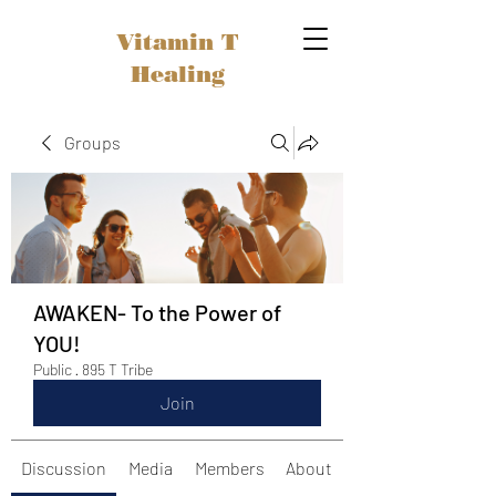
Vitamin T
Healing
Groups
AWAKEN- To the Power of
YOU!
Public
·
895 T Tribe
Join
Discussion
Media
Members
About