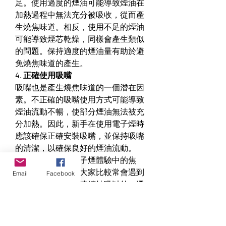
足。使用過度的煙油可能導致煙油在
加熱過程中無法充分被吸收，從而產
生燒焦味道。相反，使用不足的煙油
可能導致煙芯乾燥，同樣會產生類似
的問題。保持適度的煙油量有助於避
免燒焦味道的產生。
4. 正確使用吸嘴
吸嘴也是產生燒焦味道的一個潛在因
素。不正確的吸嘴使用方式可能導致
煙油流動不暢，使部分煙油無法被充
分加熱。因此，新手在使用電子煙時
應該確保正確安裝吸嘴，並保持吸嘴
的清潔，以確保良好的煙油流動。
如果您希望減少電子煙體驗中的焦
味，這個問題也是大家比較常會遇到
Email
Facebook
的問題，除了避免連續抽吸以外，還
要定時檢查煙油餘量才能減少燒焦的
味道的發生。最後，祝大家都能有良
好vape電子煙體驗。