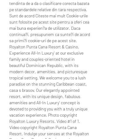
tendinta de a da o clasificare corecta bazata 
pe standardele relative din tara respectiva. 
Sunt de acord Citeste mai mult Cookie-urile 
sunt folosite pe acest site pentru a oferi cea 
mai buna experien?a de utilizator. Daca 
continua?i, presupunem ca sunte?i de acord 
sa primi?i cookie-uri de pe acest site. 
Royalton Punta Cana Resort & Casino. 
Experience All-In Luxury' at our exclusive 
family and couples-oriented hotel in 
beautiful Dominican Republic, with its 
modern decor, amenities, and picturesque 
tropical setting. We welcome you to a lush 
paradise on the stunning Caribbean coast, 
casa s brasov. Our elegantly appointed 
resort, with its unique design, fabulous 
amenities and All-In Luxury' concept is 
devoted to providing you with a truly unique 
vacation experience. Photo copyright 
Royalton Luxury Resorts. Video #1 of 1. 
Video copyright Royalton Punta Cana 
Resort. Indulge your senses at the Royalton 