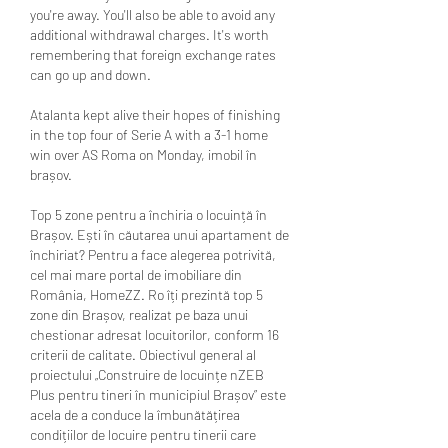
you're away. You'll also be able to avoid any 
additional withdrawal charges. It's worth 
remembering that foreign exchange rates 
can go up and down.
Atalanta kept alive their hopes of finishing 
in the top four of Serie A with a 3-1 home 
win over AS Roma on Monday, imobil în 
brașov.
Top 5 zone pentru a închiria o locuință în 
Brașov. Ești în căutarea unui apartament de 
închiriat? Pentru a face alegerea potrivită, 
cel mai mare portal de imobiliare din 
România, HomeZZ. Ro îți prezintă top 5 
zone din Brașov, realizat pe baza unui 
chestionar adresat locuitorilor, conform 16 
criterii de calitate. Obiectivul general al 
proiectului „Construire de locuințe nZEB 
Plus pentru tineri în municipiul Brașov” este 
acela de a conduce la îmbunătățirea 
condițiilor de locuire pentru tinerii care 