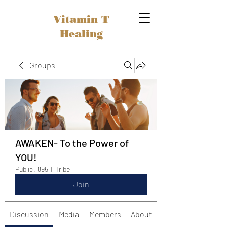
Vitamin T
Healing
Groups
AWAKEN- To the Power of
YOU!
Public
·
895 T Tribe
Join
Discussion
Media
Members
About