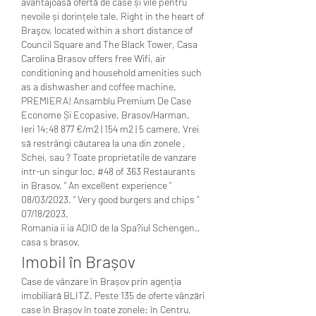
avantajoasă ofertă de case și vile pentru 
nevoile și dorințele tale. Right in the heart of 
Braşov, located within a short distance of 
Council Square and The Black Tower, Casa 
Carolina Brasov offers free Wifi, air 
conditioning and household amenities such 
as a dishwasher and coffee machine. 
PREMIERA! Ansamblu Premium De Case 
Econome Și Ecopasive, Brasov/Harman. 
Ieri 14:48 877 €/m2 | 154 m2 | 5 camere. Vrei 
să restrângi căutarea la una din zonele , 
Schei, sau ? Toate proprietatile de vanzare 
intr-un singur loc. #48 of 363 Restaurants 
in Brasov. “ An excellent experience ” 
08/03/2023. “ Very good burgers and chips ” 
07/18/2023. 
Romania ii ia ADIO de la Spa?iul Schengen., 
casa s brasov.
Imobil în Brașov
Case de vânzare în Brașov prin agenția 
imobiliară BLITZ. Peste 135 de oferte vânzări 
case în Brașov în toate zonele: în Centru, 