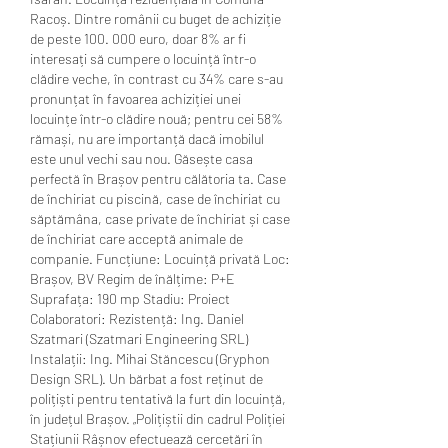
Racoș. Dintre românii cu buget de achiziție 
de peste 100. 000 euro, doar 8% ar fi 
interesați să cumpere o locuință într-o 
clădire veche, în contrast cu 34% care s-au 
pronunțat în favoarea achiziției unei 
locuințe într-o clădire nouă; pentru cei 58% 
rămași, nu are importanță dacă imobilul 
este unul vechi sau nou. Găsește casa 
perfectă în Brașov pentru călătoria ta. Case 
de închiriat cu piscină, case de închiriat cu 
săptămâna, case private de închiriat și case 
de închiriat care acceptă animale de 
companie. Funcțiune: Locuință privată Loc: 
Brașov, BV Regim de înălțime: P+E 
Suprafața: 190 mp Stadiu: Proiect 
Colaboratori: Rezistență: Ing. Daniel 
Szatmari (Szatmari Engineering SRL) 
Instalații: Ing. Mihai Stăncescu (Gryphon 
Design SRL). Un bărbat a fost reținut de 
polițiști pentru tentativă la furt din locuință, 
în județul Brașov. „Polițiștii din cadrul Poliției 
Stațiunii Râșnov efectuează cercetări în 