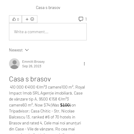
Casa s brasov
1
0
Write a comment...
Newest
Emmitt Brosey
Sep 26, 2023
Casa s brasov
 410 000 €4100 €/m²3 camere100 m². Royal 
Impact Imob SRLAgenție imobiliară. Case 
de vânzare tip A. 9500 €158 €/m²3 
camere60 m². Now $74 (Was $̶1̶0̶0̶) on 
Tripadvisor: Casa Chitic - Str. Nicolae 
Balcescu 13, ranked #6 of 70 hotels in 
Brasov and rated 4. Cele mai noi anunțuri 
din Case - Vile de vânzare. Ro cea mai 