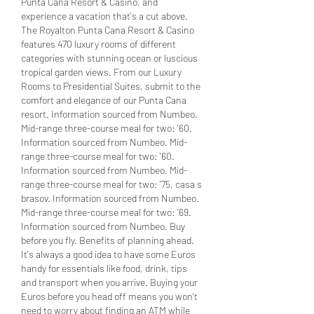
Punta Cana Resort & Casino, and 
experience a vacation that's a cut above. 
The Royalton Punta Cana Resort & Casino 
features 470 luxury rooms of different 
categories with stunning ocean or luscious 
tropical garden views. From our Luxury 
Rooms to Presidential Suites, submit to the 
comfort and elegance of our Punta Cana 
resort. Information sourced from Numbeo. 
Mid-range three-course meal for two: '60. 
Information sourced from Numbeo. Mid-
range three-course meal for two: '60. 
Information sourced from Numbeo. Mid-
range three-course meal for two: '75, casa s 
brasov. Information sourced from Numbeo. 
Mid-range three-course meal for two: '69. 
Information sourced from Numbeo. Buy 
before you fly. Benefits of planning ahead. 
It's always a good idea to have some Euros 
handy for essentials like food, drink, tips 
and transport when you arrive. Buying your 
Euros before you head off means you won't 
need to worry about finding an ATM while 