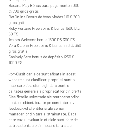
Bacana Play Bônus para pagamento 5000 
% 700 giros grátis
BetOnline Bônus de boas-vindas 110 $ 200 
giros grátis
Ruby Fortune Free spins & bonus 1500 btc 
50 FS
1xslots Welcome bonus 1500 R$ 300 FS
Vera & John Free spins & bonus 550 % 350 
giros grátis
Casinoly Sem bônus de depósito 1250 $ 
1000 FS
<br>Clasificarile ce sunt afisate in acest 
website sunt clasificari proprii si sunt o 
incercare de a oferi o ghidare pentru 
calitatea generala a proprietatilor din oferta. 
Clasificarile universale ale touroperatorilor 
sunt, de obicei, bazate pe constatarile / 
feedback-ul clientilor si ale senior 
managerilor din tara si strainatate. Daca 
este cazul, evaluarile oficiale sunt date de 
catre autoritatile din fiecare tara si au 