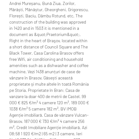
Andrei Mureșanu, Bună Ziua, Zorilor, 
Mărăști, Mănăștur, Gheorgheni, Grigorescu, 
Florești, Baciu, Dâmbu Rotund, etc. The 
construction of the building was approved 
in 1420 and in 1503 it is mentioned in a 
document as &quot;Praetorium&quot;. 
Right in the heart of Braşov, located within 
a short distance of Council Square and The 
Black Tower, Casa Carolina Brasov offers 
free Wifi, air conditioning and household 
amenities such as a dishwasher and coffee 
machine. Vezi 1438 anunțuri de case de 
vânzare în Brasov. Găsești această 
proprietate și multe altele în toată România 
pe Storia. Proprietate în Bran: Casa de 
vanzare la doar 400 de metrii de Castel. 99 
000 € 825 €/m² 4 camere 120 m². 189 000 € 
1038 €/m² 5 camere 182 m². BV IMOB 
Agenție imobiliară. Casa de vânzare Vulcan-
Brasov. 187 000 € 730 €/m² 4 camere 256 
m². Credit Imobiliare Agenție imobiliară. Azi 
08:58 1 920 €/m2 | 65 m2 | 3 camere. Ieri 