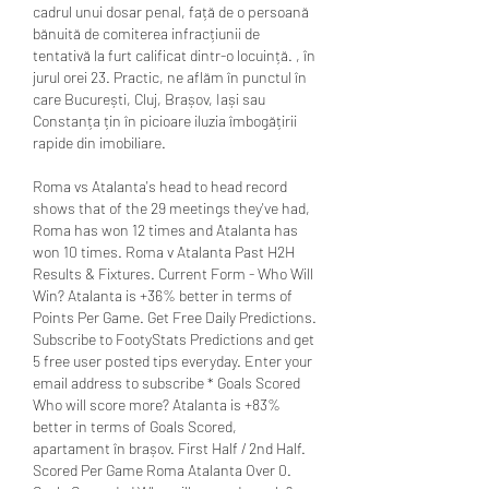
cadrul unui dosar penal, față de o persoană 
bănuită de comiterea infracțiunii de 
tentativă la furt calificat dintr-o locuință. , în 
jurul orei 23. Practic, ne aflăm în punctul în 
care București, Cluj, Brașov, Iași sau 
Constanța țin în picioare iluzia îmbogățirii 
rapide din imobiliare. 
Roma vs Atalanta's head to head record 
shows that of the 29 meetings they've had, 
Roma has won 12 times and Atalanta has 
won 10 times. Roma v Atalanta Past H2H 
Results & Fixtures. Current Form - Who Will 
Win? Atalanta is +36% better in terms of 
Points Per Game. Get Free Daily Predictions. 
Subscribe to FootyStats Predictions and get 
5 free user posted tips everyday. Enter your 
email address to subscribe * Goals Scored 
Who will score more? Atalanta is +83% 
better in terms of Goals Scored, 
apartament în brașov. First Half / 2nd Half. 
Scored Per Game Roma Atalanta Over 0. 