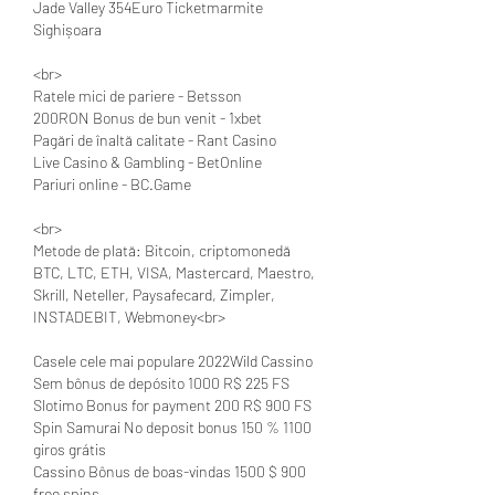
Jade Valley 354Euro Ticketmarmite 
Sighișoara 
<br>
Ratele mici de pariere - Betsson
200RON Bonus de bun venit - 1xbet
Pagări de înaltă calitate - Rant Casino
Live Casino & Gambling - BetOnline
Pariuri online - BC.Game
<br>
Metode de plată: Bitcoin, criptomonedă 
BTC, LTC, ETH, VISA, Mastercard, Maestro, 
Skrill, Neteller, Paysafecard, Zimpler, 
INSTADEBIT, Webmoney<br>
Casele cele mai populare 2022Wild Cassino 
Sem bônus de depósito 1000 R$ 225 FS
Slotimo Bonus for payment 200 R$ 900 FS
Spin Samurai No deposit bonus 150 % 1100 
giros grátis
Cassino Bônus de boas-vindas 1500 $ 900 
free spins