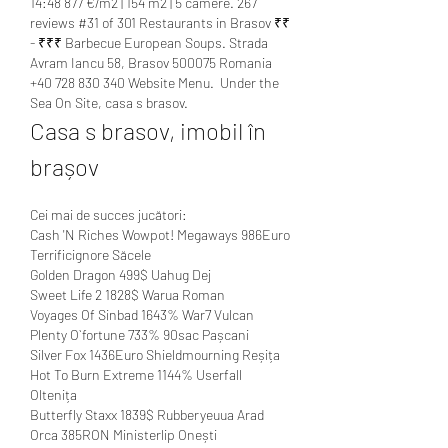
14:48 877 €/m2 | 154 m2 | 5 camere. 267 
reviews #31 of 301 Restaurants in Brasov ₹₹ 
- ₹₹₹ Barbecue European Soups. Strada 
Avram Iancu 58, Brasov 500075 Romania 
+40 728 830 340 Website Menu.  Under the 
Sea On Site, casa s brasov.
Casa s brasov, imobil în 
brașov
Cei mai de succes jucători:
Cash 'N Riches Wowpot! Megaways 986Euro 
Terrificignore Săcele 
Golden Dragon 499$ Uahug Dej 
Sweet Life 2 1828$ Warua Roman 
Voyages Of Sinbad 1643% War7 Vulcan 
Plenty O`fortune 733% 90sac Pașcani 
Silver Fox 1436Euro Shieldmourning Reșița 
Hot To Burn Extreme 1144% Userfall 
Oltenița 
Butterfly Staxx 1839$ Rubberyeuua Arad 
Orca 385RON Ministerlip Onești 