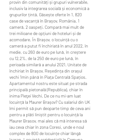
provin din comunități și grupuri vulnerabile, 
inclusiv la integrarea socială și economică a 
grupurilor țintă. Găsește oferte în 1. 820 
case de vacanță în Brașov, România. 1 
cameră, 2 oaspeți. Compară mai mult de 
trei milioane de opțiuni de hoteluri și de 
acomodare. În Brașov, o locuință cu o 
cameră a putut fi închiriată în anul 2022, în 
medie, cu 260 de euro pe lună, în creștere 
cu 12,2%, de la 250 de euro pe lună, în 
perioada similară a anului 2021. Unitate de 
închiriat în Brașov. Reședința din orașul 
vechi 1min până în Piața Centrală Spațios. 
Apartamentul nostru este situat pe strada 
principală pietonală (Republica), chiar în 
inima Pieţei Vechi. De ce nu mi-am luat 
locuință la Maurer Brașov? Cu salariul din UK 
îmi permit să pun deoparte timp de ceva ani 
pentru a plăti liniștit pentru o locuință la 
Maurer Brasov, mai ales că mă interesa să 
iau ceva chiar în zona Coresi, unde e noul 
complex de 800 de locuințe chiar lângă 
Isaran. Locuință rezidențială în Comuna 