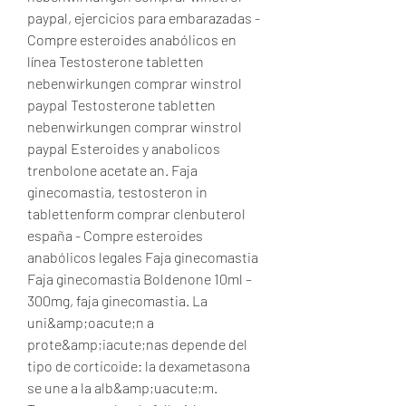
paypal, ejercicios para embarazadas - 
Compre esteroides anabólicos en 
línea Testosterone tabletten 
nebenwirkungen comprar winstrol 
paypal Testosterone tabletten 
nebenwirkungen comprar winstrol 
paypal Esteroides y anabolicos 
trenbolone acetate an. Faja 
ginecomastia, testosteron in 
tablettenform comprar clenbuterol 
españa - Compre esteroides 
anabólicos legales Faja ginecomastia 
Faja ginecomastia Boldenone 10ml – 
300mg, faja ginecomastia. La 
uni&amp;oacute;n a 
prote&amp;iacute;nas depende del 
tipo de corticoide: la dexametasona 
se une a la alb&amp;uacute;m. 