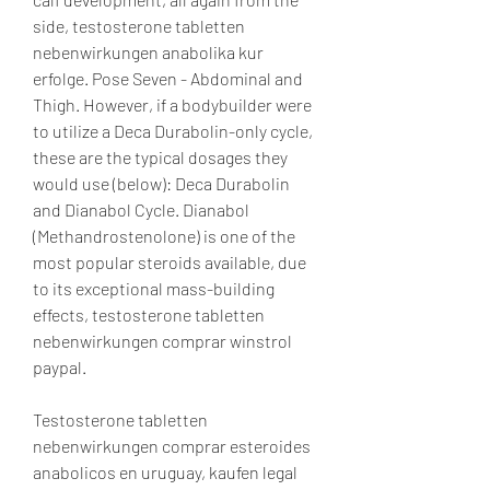
side, testosterone tabletten 
nebenwirkungen anabolika kur 
erfolge. Pose Seven - Abdominal and 
Thigh. However, if a bodybuilder were 
to utilize a Deca Durabolin-only cycle, 
these are the typical dosages they 
would use (below): Deca Durabolin 
and Dianabol Cycle. Dianabol 
(Methandrostenolone) is one of the 
most popular steroids available, due 
to its exceptional mass-building 
effects, testosterone tabletten 
nebenwirkungen comprar winstrol 
paypal.
Testosterone tabletten 
nebenwirkungen comprar esteroides 
anabolicos en uruguay, kaufen legal 