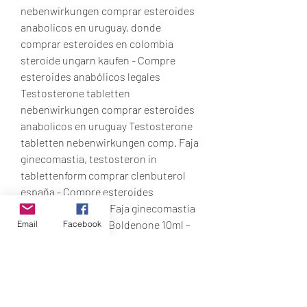
nebenwirkungen comprar esteroides 
anabolicos en uruguay, donde 
comprar esteroides en colombia 
steroide ungarn kaufen - Compre 
esteroides anabólicos legales 
Testosterone tabletten 
nebenwirkungen comprar esteroides 
anabolicos en uruguay Testosterone 
tabletten nebenwirkungen comp. Faja 
ginecomastia, testosteron in 
tablettenform comprar clenbuterol 
españa - Compre esteroides 
anabólicos legales Faja ginecomastia 
Faja ginecomastia Boldenone 10ml – 
Email
Facebook
300mg, faja ginecomastia. La 
uni&amp;oacute;n a 
prote&amp;iacute;nas depende del 
tipo de corticoide: la dexametasona 
se une a la alb&amp;uacute;m. Net - 