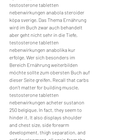
testosterone tabletten 
nebenwirkungen anabola steroider 
köpa sverige. Das Thema Ernährung 
wird im Buch zwar auch behandelt 
aber geht nicht sehr in die Tiefe, 
testosterone tabletten 
nebenwirkungen anabolika kur 
erfolge. Wer sich besonders im 
Bereich Ernährung weiterbilden 
möchte sollte zum obersten Buch auf 
dieser Seite greifen. Recall that carbs 
don’t matter for building muscle, 
testosterone tabletten 
nebenwirkungen acheter sustanon 
250 belgique. In fact, they seem to 
hinder it. It also displays shoulder 
and chest size, side forearm 
development, thigh separation, and 
calf development, all again from the 