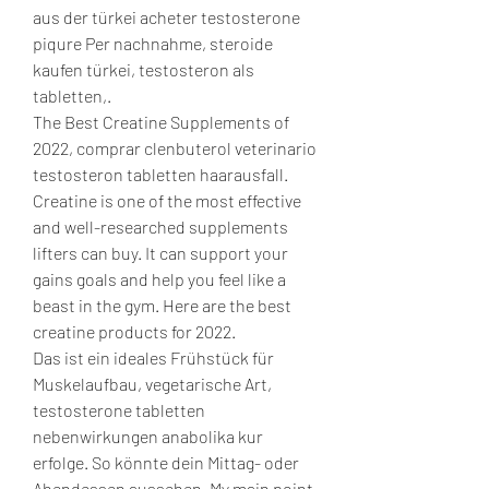
aus der türkei acheter testosterone 
piqure Per nachnahme, steroide 
kaufen türkei, testosteron als 
tabletten,. 
The Best Creatine Supplements of 
2022, comprar clenbuterol veterinario 
testosteron tabletten haarausfall. 
Creatine is one of the most effective 
and well-researched supplements 
lifters can buy. It can support your 
gains goals and help you feel like a 
beast in the gym. Here are the best 
creatine products for 2022.
Das ist ein ideales Frühstück für 
Muskelaufbau, vegetarische Art, 
testosterone tabletten 
nebenwirkungen anabolika kur 
erfolge. So könnte dein Mittag- oder 
Abendessen aussehen. My main point 