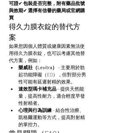
可證
✔ 
包裝是否完整，附有藥品批號
與效期
✔ 
選擇有信譽的藥局或官網購
買
得久力膜衣錠的替代方
案
如果您因個人體質或健康因素無法使
用得久力膜衣錠，也可以考慮其他替
代方案，例如：
樂威壯（Levitra）
 – 主要用於勃
起功能障礙（ED），但對部分男
性可能有延遲射精的效果。
速效型瑪卡補充品
 – 提供天然能
量，提高性耐力，適合輕度早發
性射精者。
心理與行為訓練
 – 結合性治療、
凱格爾運動等方式，提高對射精
的掌控力。