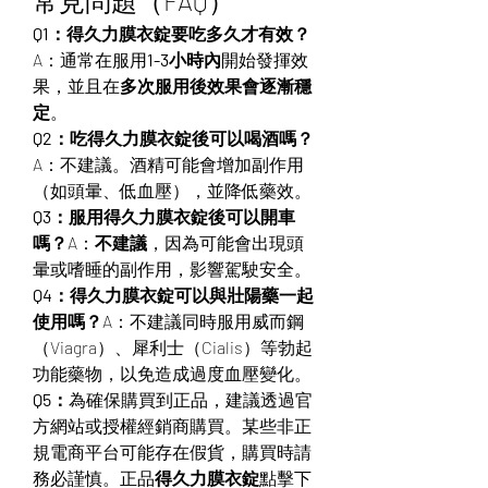
常見問題（FAQ）
Q1：得久力膜衣錠要吃多久才有效？
A：通常在服用
1-3小時內
開始發揮效
果，並且在
多次服用後效果會逐漸穩
定
。
Q2：吃得久力膜衣錠後可以喝酒嗎？
A：不建議。酒精可能會增加副作用
（如頭暈、低血壓），並降低藥效。
Q3：服用得久力膜衣錠後可以開車
嗎？
A：
不建議
，因為可能會出現頭
暈或嗜睡的副作用，影響駕駛安全。
Q4：得久力膜衣錠可以與壯陽藥一起
使用嗎？
A：不建議同時服用威而鋼
（Viagra）、犀利士（Cialis）等勃起
功能藥物，以免造成過度血壓變化。
Q5：
為確保購買到正品，建議透過官
方網站或授權經銷商購買。某些非正
規電商平台可能存在假貨，購買時請
務必謹慎。正品
得久力膜衣錠
點擊下