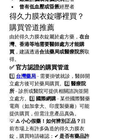
曾有低血壓或昏厥
經歷者
得久力膜衣錠哪裡買？
購買管道推薦
由於得久力膜衣錠屬於處方藥，
在台
灣、香港等地需要醫師處方才能購
買
，建議透過
合法藥局或醫療院所
取
得。
✅ 官方認證的購買管道
1️⃣ 
台灣藥局
 – 需要掛號就診，醫師開
立處方後可於藥局購買。2️⃣ 
醫療院
所
 – 診所或醫院可提供相關諮詢並開
立處方。3️⃣ 
國際網購
 – 某些國際醫藥
電商（如加拿大、印度製藥廠）可能
提供購買，但需注意產品真偽。
💡 
⚠️ 小心假藥！如何辨別正品？
目
前市場上有許多偽造的得久力膜衣
錠，購買時請確認：✔ 
是否有藥品許