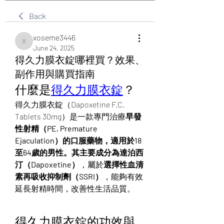
Back
xoseme3446
xoseme3446
June 24, 2025
得久力膜衣錠哪裡買？效果、
副作用與購買指南
什麼是
得久力膜衣錠
？
得久力膜衣錠（Dapoxetine F.C. 
Tablets 30mg）是一款專門治療
早發
性射精（PE, Premature 
Ejaculation）的口服藥物，適用於18
至64歲的男性。其主要成分為達泊西
汀（Dapoxetine）
，屬於
選擇性血清
素再吸收抑制劑（SSRI）
，能夠有效
延長射精時間，改善性生活品質。
得久力膜衣錠的功效與