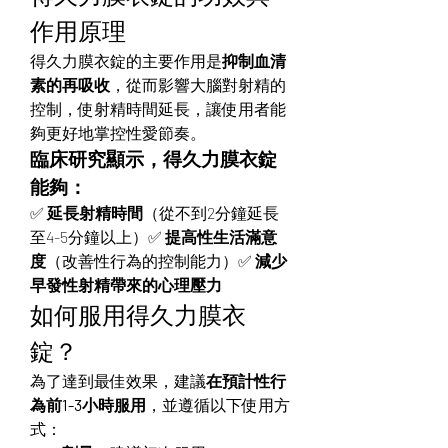
作用原理
得久力膜衣錠的主要作用是
抑制血清
素的再吸收
，從而影響大腦對射精的
控制，使射精時間延長，讓使用者能
夠更好地掌控性愛節奏。
臨床研究顯示，得久力膜衣錠
能夠：
✅ 
延長射精時間
（從不到2分鐘延長
至4-5分鐘以上）✅ 
提高性生活滿意
度
（改善性行為的控制能力）✅ 
減少
早發性射精帶來的心理壓力
如何服用得久力膜衣
錠？
為了達到最佳效果，建議
在預計性行
為前1-3小時服用
，並遵循以下使用方
式：