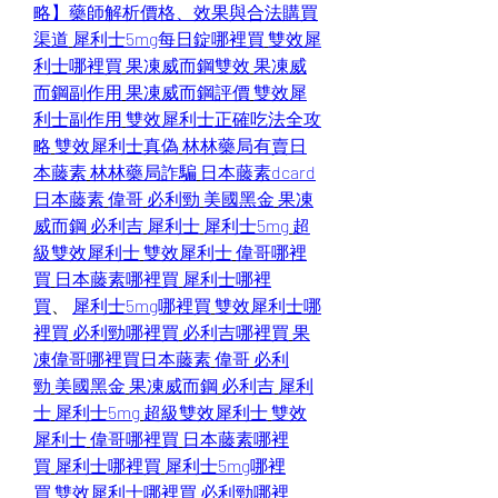
略】藥師解析價格、效果與合法購買
渠道
犀利士5mg每日錠哪裡買
雙效犀
利士哪裡買
果凍威而鋼雙效
果凍威
而鋼副作用
果凍威而鋼評價
雙效犀
利士副作用
雙效犀利士正確吃法全攻
略
雙效犀利士真偽
林林藥局有賣日
本藤素
林林藥局詐騙
日本藤素dcard
日本藤素
偉哥
必利勁
美國黑金
果凍
威而鋼
必利吉
犀利士
犀利士5mg
超
級雙效犀利士
雙效犀利士
偉哥哪裡
買
日本藤素哪裡買
犀利士哪裡
買
、 
犀利士5mg哪裡買
雙效犀利士哪
裡買
必利勁哪裡買
必利吉哪裡買
果
凍偉哥哪裡買
日本藤素
偉哥
必利
勁
美國黑金
果凍威而鋼
必利吉
犀利
士
犀利士5mg
超級雙效犀利士
雙效
犀利士
偉哥哪裡買
日本藤素哪裡
買
犀利士哪裡買
犀利士5mg哪裡
買
雙效犀利士哪裡買
必利勁哪裡