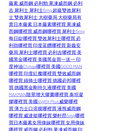
藤素
威而鋼
必利勁
果凍威而鋼
必利
吉
犀利士
犀利士5mg
超級雙效犀利
士
雙效犀利士
大樹藥局
大樹藥局有
賣日本藤素
日本藤素哪裡買
果凍威
而鋼哪裡買
威而鋼哪裡買
犀利士5mg
每日錠哪裡買
雙效犀利士哪裡買
必
利劲哪裡買
印度蓝鑽哪裡買
新義安
藥局
犀利士哪裡買
必利吉哪裡買
美
國黑金哪裡買
美國黑金買一送一
印
度神油Climax哪裡買
美國GOOD MAN
哪裡買
印度紅魔哪裡買
雙效威而鋼
哪裡買
綠骑士哪裡買
德國必邦哪裡
買
德國黑金剛持久液哪裡買
美國
MAXMAN陰莖增大膠囊哪裡買
泰坦凝
膠哪裡買
美國VigRX Plus威樂哪裡
買
薄力士口溶膜哪裡買
液熊威而鋼
哪裡買
威達挺哪裡買
樂軒昂5mg哪裡
買
日本藤素
女用偉妹哪裡買
女用偉妹
哪裡買
威而鋼
必利勁
果凍威而鋼
印