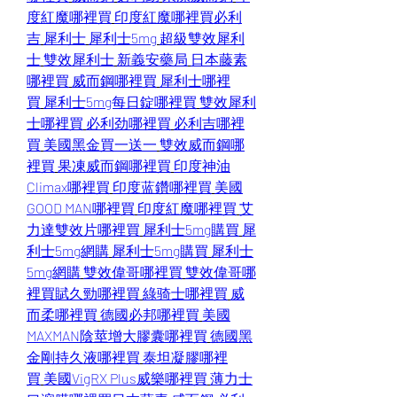
度紅魔哪裡買
印度紅魔哪裡買
必利
吉
犀利士
犀利士5mg
超級雙效犀利
士
雙效犀利士
新義安藥局
日本藤素
哪裡買
威而鋼哪裡買
犀利士哪裡
買
犀利士5mg每日錠哪裡買
雙效犀利
士哪裡買
必利劲哪裡買
必利吉哪裡
買
美國黑金買一送一
雙效威而鋼哪
裡買
果凍威而鋼哪裡買
印度神油
Climax哪裡買
印度蓝鑽哪裡買
美國
GOOD MAN哪裡買
印度紅魔哪裡買
艾
力達雙效片哪裡買
犀利士5mg購買
犀
利士5mg網購
犀利士5mg購買
犀利士
5mg網購
雙效偉哥哪裡買
雙效偉哥哪
裡買
賦久勁哪裡買
綠骑士哪裡買
威
而柔哪裡買
德國必邦哪裡買
美國
MAXMAN陰莖增大膠囊哪裡買
德國黑
金剛持久液哪裡買
泰坦凝膠哪裡
買
美國VigRX Plus威樂哪裡買
薄力士