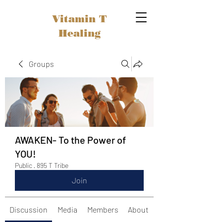
Vitamin T
Healing
Groups
AWAKEN- To the Power of
YOU!
Public
·
895 T Tribe
Join
Discussion
Media
Members
About