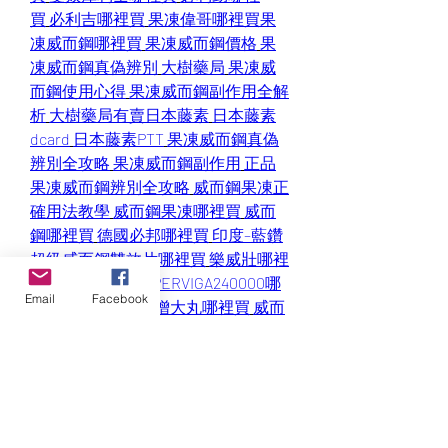
買
必利吉哪裡買
果凍偉哥哪裡買
果
凍威而鋼哪裡買
果凍威而鋼價格
果
凍威而鋼真偽辨別
大樹藥局
果凍威
而鋼使用心得
果凍威而鋼副作用全解
析
大樹藥局有賣日本藤素
日本藤素
dcard
日本藤素PTT
果凍威而鋼真偽
辨別全攻略
果凍威而鋼副作用
正品
果凍威而鋼辨別全攻略
威而鋼果凍正
確用法教學
威而鋼果凍哪裡買
威而
鋼哪裡買
德國必邦哪裡買
印度–藍鑽
超級威而鋼雙效片哪裡買
樂威壯哪裡
買
雄鷹持久液 SUPERVIGA240000哪
Email
Facebook
裡買
加拿大Vimax增大丸哪裡買
威而
鋼Suhagra 100哪裡買
樂威壯雙效片
Super Levifil哪裡買
威而鋼哪裡買
德
國必邦哪裡買
樂威壯哪裡買
樂威壯
雙效片Super Levifil哪裡買
雄鷹持久
液 SUPERVIGA240000哪裡買
犀利士