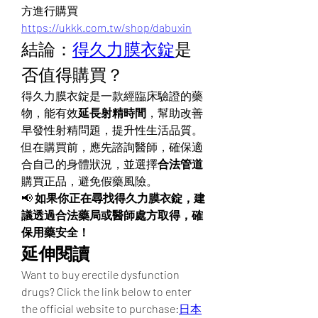
方進行購買
https://ukkk.com.tw/shop/dabuxin
結論：
得久力膜衣錠
是
否值得購買？
得久力膜衣錠是一款經臨床驗證的藥
物，能有效
延長射精時間
，幫助改善
早發性射精問題，提升性生活品質。
但在購買前，應先諮詢醫師，確保適
合自己的身體狀況，並選擇
合法管道
購買正品，避免假藥風險。
📢 
如果你正在尋找得久力膜衣錠，建
議透過合法藥局或醫師處方取得，確
保用藥安全！
延伸閱讀
Want to buy erectile dysfunction 
drugs? Click the link below to enter 
the official website to purchase:
日本