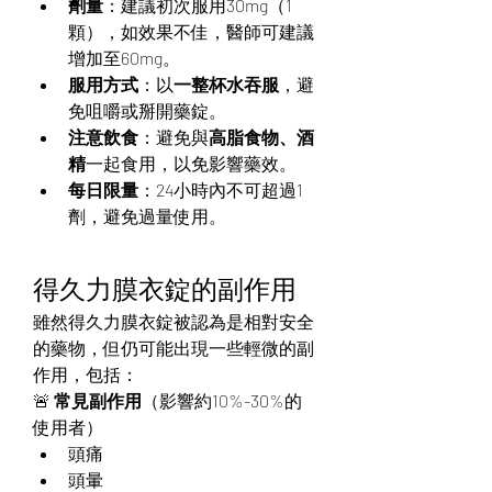
劑量
：建議初次服用30mg（1
顆），如效果不佳，醫師可建議
增加至60mg。
服用方式
：以
一整杯水吞服
，避
免咀嚼或掰開藥錠。
注意飲食
：避免與
高脂食物、酒
精
一起食用，以免影響藥效。
每日限量
：24小時內不可超過1
劑，避免過量使用。
得久力膜衣錠的副作用
雖然得久力膜衣錠被認為是相對安全
的藥物，但仍可能出現一些輕微的副
作用，包括：
🚨 
常見副作用
（影響約10%-30%的
使用者）
頭痛
頭暈