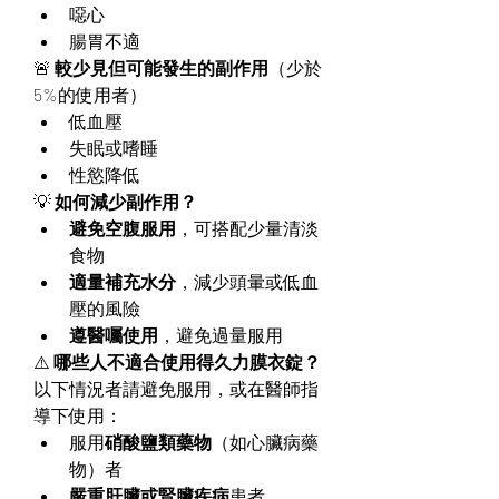
噁心
腸胃不適
🚨 
較少見但可能發生的副作用
（少於
5%的使用者）
低血壓
失眠或嗜睡
性慾降低
💡 
如何減少副作用？
避免空腹服用
，可搭配少量清淡
食物
適量補充水分
，減少頭暈或低血
壓的風險
遵醫囑使用
，避免過量服用
⚠️ 
哪些人不適合使用得久力膜衣錠？
以下情況者請避免服用，或在醫師指
導下使用：
服用
硝酸鹽類藥物
（如心臟病藥
物）者
嚴重肝臟或腎臟疾病
患者