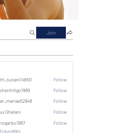
Join
th_susani14650
Follow
usani14650
chenhillgo1989
Follow
illgo1989
er_mariae52948
Follow
ariae52948
uv Ghelani
Follow
hogarbo1987
Follow
bo1987
Tribe (895)