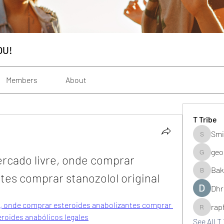
OU!
Members
About
T Tribe
Smi
Smith_s
geo
cado livre, onde comprar 
geochenh
Bak
tes comprar stanozolol original
Baker_m
Dhr
, onde comprar esteroides anabolizantes comprar 
rap
raphogar
eroides anabólicos legales
See All T 