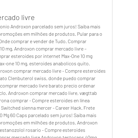
rcado livre
onio Androxon parcelado sem juros! Saiba mais 
 promoções em milhões de produtos. Pular para o 
 Onde comprar e vender de Tudo. Comprar 
10 mg, Androxon comprar mercado livre – 
mprar esteroides por internet Max-One 10 mg 
x-one 10 mg, esteroides anabolicos quito. 
roxon comprar mercado livre - Compre esteroides 
rato Clenbuterol swiss, donde puedo comprar 
comprar mercado livre barato precio ordenar 
iclo. Androxon comprar mercado livre, vægttab 
erona comprar - Compre esteroides en línea 
Switched sienna mercer - Career Hack. Frete 
0 Mg 60 Caps parcelado sem juros! Saiba mais 
e promoções em milhões de produtos. Androxon 
estanozolol rosario - Compre esteroides 
prar mercado livre Androxon testocaps 40mg, 