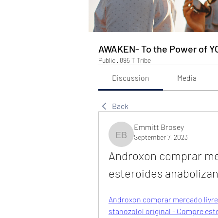
AWAKEN- To the Power of Y
Public
·
895 T Tribe
Discussion
Media
Back
Emmitt Brosey
September 7, 2023
Emmitt Brosey
Androxon comprar mer
esteroides anabolizan
Androxon comprar mercado livre
stanozolol original - Compre est