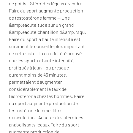
de poids - Stéroïdes légaux à vendre 
Faire du sport augmente production 
de testostérone femme -- Une 
&amp;eacute;tude sur un grand 
&amp;eacute;chantillon d&amp;rsqu. 
Faire du sport à haute intensité est 
surement le conseil le plus important 
de cette liste. Il a en effet été prouvé 
que les sports à haute intensité, 
pratiqués à jeun – ou presque – 
durant moins de 45 minutes, 
permettaient d’augmenter 
considérablement le taux de 
testostérone chez les hommes. Faire 
du sport augmente production de 
testostérone femme, films 
musculation - Acheter des stéroïdes 
anabolisants légaux Faire du sport 
augmente production de 