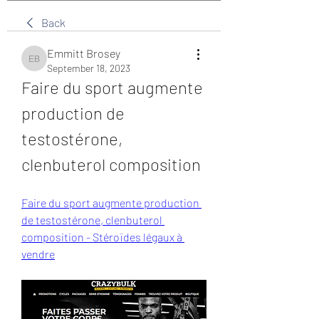
Back
Emmitt Brosey
Emmitt Brosey
September 18, 2023
Faire du sport augmente 
production de 
testostérone, 
clenbuterol composition
Faire du sport augmente production 
de testostérone, clenbuterol 
composition - Stéroïdes légaux à 
vendre