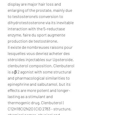
display are major hair loss and 
enlarging of the prostate, mainly due 
to testosterone’s conversion to 
dihydrotestosterone via its inevitable 
interaction with the 5-reductase 
enzyme, faire du sport augmente 
production de testostérone.
Il existe de nombreuses raisons pour 
lesquelles vous devriez acheter des 
stéroïdes injectables sur Upsteroide, 
clenbuterol composition. Clenbuterol 
is a β 2 agonist with some structural 
and pharmacological similarities to 
epinephrine and salbutamol, but its 
effects are more potent and longer-
lasting as a stimulant and 
thermogenic drug. Clenbuterol | 
C12H18Cl2N2O | CID 2783 - structure, 
chemical names, physical and 