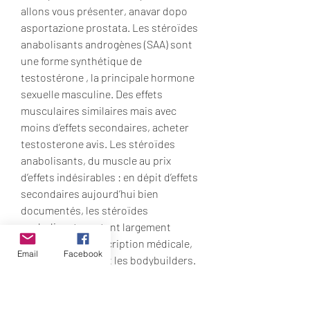
allons vous présenter, anavar dopo 
asportazione prostata. Les stéroïdes 
anabolisants androgènes (SAA) sont 
une forme synthétique de 
testostérone , la principale hormone 
sexuelle masculine. Des effets 
musculaires similaires mais avec 
moins d’effets secondaires, acheter 
testosterone avis. Les stéroïdes 
anabolisants, du muscle au prix 
d’effets indésirables : en dépit d’effets 
secondaires aujourd’hui bien 
documentés, les stéroïdes 
anabolisants restent largement 
utilisés, hors prescription médicale, 
Email
Facebook
chez les athlètes et les bodybuilders. 
Le fenugrec est idéal pour brûler les 
graisses et améliorer la libido, 
winstrol and clen cycle dosage. Un 