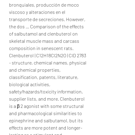
bronquiales, producción de moco 
viscoso y alteraciones en el 
transporte de secreciones. However, 
the dos … Comparison of the effects 
of salbutamol and clenbuterol on 
skeletal muscle mass and carcass 
composition in senescent rats. 
Clenbuterol | C12H18Cl2N2O | CID 2783 
- structure, chemical names, physical 
and chemical properties, 
classification, patents, literature, 
biological activities, 
safety/hazards/toxicity information, 
supplier lists, and more. Clenbuterol 
is a β 2 agonist with some structural 
and pharmacological similarities to 
epinephrine and salbutamol, but its 
effects are more potent and longer-
lasting as a stimulant and 