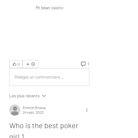
Mr bean casino
1
0
Rédigez un commentaire...
Les plus récents
Emmitt Brosey
24 sept. 2023
Who is the best poker 
girl.1