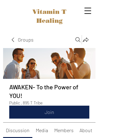
Vitamin T
Healing
Groups
AWAKEN- To the Power of
YOU!
Public
·
895 T Tribe
Join
Discussion
Media
Members
About