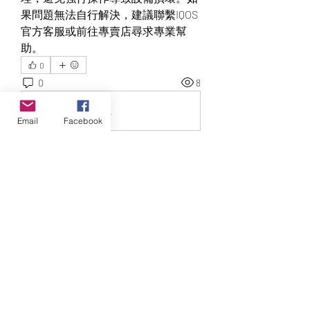
果問題無法自行解決，建議聯繫IQOS
官方客服或前往專賣店尋求專業幫
助。
0
0
8
Write a comment...
Email
Facebook
About
3 Month Program to Awaken to your
Intuitive Self
T Tribe
Smith_susani14650
Follow
Smith_susani14650
geochenhillgo1989
Follow
geochenhillgo1989