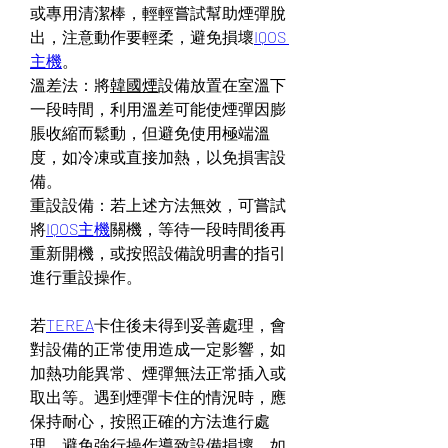
或專用清潔棒，輕輕嘗試幫助煙彈脫
出，注意動作要輕柔，避免損壞
IQOS 
主機
。
溫差法：將
韓國煙
設備放置在室溫下
一段時間，利用溫差可能使煙彈因膨
脹收縮而鬆動，但避免使用極端溫
度，如冷凍或直接加熱，以免損害設
備。
重設設備：若上述方法無效，可嘗試
將
IQOS主機
關機，等待一段時間後再
重新開機，或按照設備說明書的指引
進行重設操作。
若
TEREA
卡住後未得到妥善處理，會
對設備的正常使用造成一定影響，如
加熱功能異常、煙彈無法正常插入或
取出等。遇到煙彈卡住的情況時，應
保持耐心，按照正確的方法進行處
理，避免強行操作導致設備損壞。如