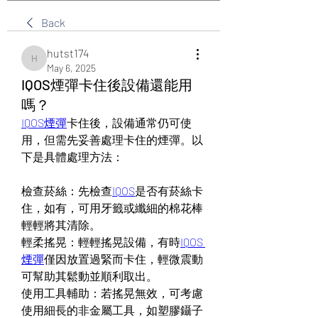
Back
hutst174
hutst174
May 6, 2025
IQOS煙彈卡住後設備還能用
嗎？
IQOS煙彈
卡住後，設備通常仍可使
用，但需先妥善處理卡住的煙彈。以
下是具體處理方法：
檢查菸絲：先檢查
IQOS
是否有菸絲卡
住，如有，可用牙籤或纖細的棉花棒
輕輕將其清除。
輕柔搖晃：輕輕搖晃設備，有時
IQOS 
煙彈
僅因放置過緊而卡住，輕微震動
可幫助其鬆動並順利取出。
使用工具輔助：若搖晃無效，可考慮
使用細長的非金屬工具，如塑膠鑷子