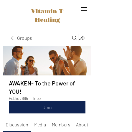
Vitamin T
Healing
Groups
AWAKEN- To the Power of
YOU!
Public
·
895 T Tribe
Join
Discussion
Media
Members
About