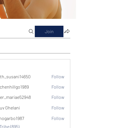
Join
th_susani14650
Follow
usani14650
chenhillgo1989
Follow
illgo1989
er_mariae52948
Follow
ariae52948
uv Ghelani
Follow
hogarbo1987
Follow
bo1987
Tribe (895)