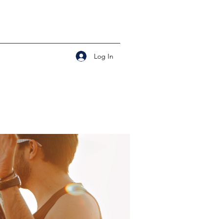
Log In