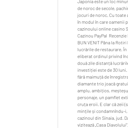
Japonia este un loc minuna
de noroc de secole, pachin
jocuri de noroc. Cu toate 
în modul în care oamenii po
cazinoului online casino S
Cazinou PayPal  Recenzie 
BUN VENIT Pâna la Rotiri 
lucrările de restaurare. În
eliberat ordinul privind în
două zile distanță lucrări
investiției este de 30 luni.
fără maimuță de înregistra
diamante trio joacă gratuit
amplu, ambițios, meșteșugi
personaje, un pamflet extin
cruța eroii. E clar că zeii (
mințile și condamnîndu-i, o
cazinoul din Sinaia, jud. D
vizitează „Casa Diavolului