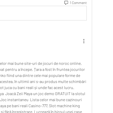
1 Comment
elor mai bune site-uri de jocuri de noroc online, 
t pentru a începe. Țara a fost în fruntea jocurilor 
ko fiind una dintre cele mai populare forme de 
acestea, în ultimii ani s-au produs multe schimbări 
t juca cu bani reali și unde fac acest lucru. 
aya ️ Joacă Zeii Maya un joc demo GRATUIT la slotul 
 Joc instantaneu  Lista celor mai bune cazinouri 
Maya pe bani reali Casino-777. Slot machine king 
și fără înregistrare. Lucrează în biroul unei case 