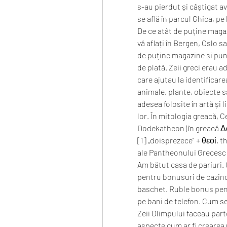
s-au pierdut și câștigat av
se află în parcul Ghica, pe
De ce atât de puține maga
vă aflați în Bergen, Oslo s
de puține magazine și pun
de plată. Zeii greci erau 
care ajutau la identificare
animale, plante, obiecte s
adesea folosite în artă și l
lor. În mitologia greacă, C
Dodekatheon (în greacă 
[1] „doisprezece” + θεοί, t
ale Pantheonului Grecesc c
Am bătut casa de pariuri. 
pentru bonusuri de cazino 
baschet. Ruble bonus pent
pe bani de telefon. Cum se
Zeii Olimpului faceau parte
aspecte cum ar fi crearea 