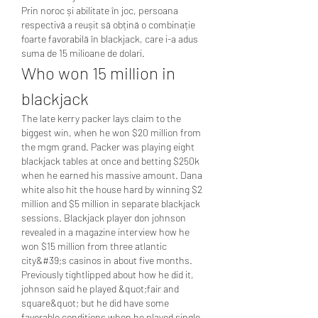
Prin noroc și abilitate în joc, persoana 
respectivă a reușit să obțină o combinație 
foarte favorabilă în blackjack, care i-a adus 
suma de 15 milioane de dolari.
Who won 15 million in 
blackjack
The late kerry packer lays claim to the 
biggest win, when he won $20 million from 
the mgm grand. Packer was playing eight 
blackjack tables at once and betting $250k 
when he earned his massive amount. Dana 
white also hit the house hard by winning $2 
million and $5 million in separate blackjack 
sessions. Blackjack player don johnson 
revealed in a magazine interview how he 
won $15 million from three atlantic 
city&#39;s casinos in about five months. 
Previously tightlipped about how he did it, 
johnson said he played &quot;fair and 
square&quot; but he did have some 
favorable conditions when he played single 