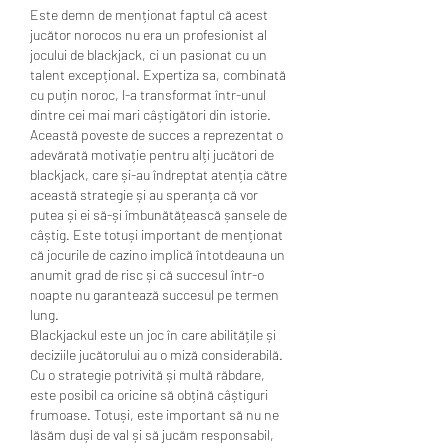
Este demn de menționat faptul că acest 
jucător norocos nu era un profesionist al 
jocului de blackjack, ci un pasionat cu un 
talent excepțional. Expertiza sa, combinată 
cu puțin noroc, l-a transformat într-unul 
dintre cei mai mari câștigători din istorie.
Această poveste de succes a reprezentat o 
adevărată motivație pentru alți jucători de 
blackjack, care și-au îndreptat atenția către 
această strategie și au speranța că vor 
putea și ei să-și îmbunătățească șansele de 
câștig. Este totuși important de menționat 
că jocurile de cazino implică întotdeauna un 
anumit grad de risc și că succesul într-o 
noapte nu garantează succesul pe termen 
lung.
Blackjackul este un joc în care abilitățile și 
deciziile jucătorului au o miză considerabilă. 
Cu o strategie potrivită și multă răbdare, 
este posibil ca oricine să obțină câștiguri 
frumoase. Totuși, este important să nu ne 
lăsăm duși de val și să jucăm responsabil, 