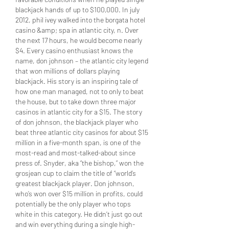
blackjack hands of up to $100,000. In july 
2012, phil ivey walked into the borgata hotel 
casino &amp; spa in atlantic city, n. Over 
the next 17 hours, he would become nearly 
$4. Every casino enthusiast knows the 
name, don johnson – the atlantic city legend 
that won millions of dollars playing 
blackjack. His story is an inspiring tale of 
how one man managed, not to only to beat 
the house, but to take down three major 
casinos in atlantic city for a $15. The story 
of don johnson, the blackjack player who 
beat three atlantic city casinos for about $15 
million in a five-month span, is one of the 
most-read and most-talked-about since 
press of. Snyder, aka “the bishop,” won the 
grosjean cup to claim the title of “world’s 
greatest blackjack player. Don johnson, 
who’s won over $15 million in profits, could 
potentially be the only player who tops 
white in this category. He didn’t just go out 
and win everything during a single high-