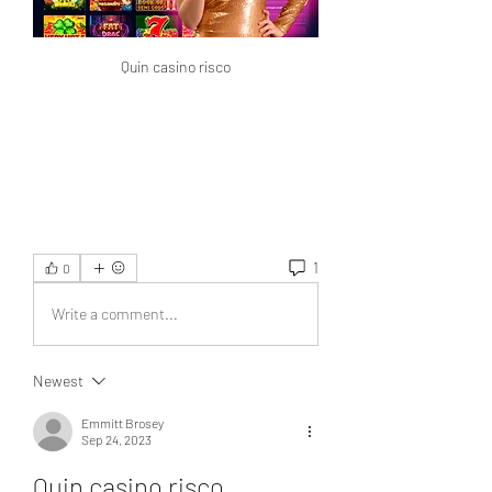
Quin casino risco
1
0
Write a comment...
Newest
Emmitt Brosey
Sep 24, 2023
Quin casino risco. 