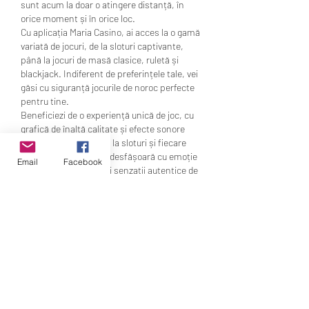
sunt acum la doar o atingere distanță, în 
orice moment și în orice loc.
Cu aplicația Maria Casino, ai acces la o gamă 
variată de jocuri, de la sloturi captivante, 
până la jocuri de masă clasice, ruletă și 
blackjack. Indiferent de preferințele tale, vei 
găsi cu siguranță jocurile de noroc perfecte 
pentru tine.
Beneficiezi de o experiență unică de joc, cu 
grafică de înaltă calitate și efecte sonore 
realiste. Fiecare rotire la sloturi și fiecare 
mână de blackjack se desfășoară cu emoție 
Email
Facebook
și suspans, oferindu-ți senzații autentice de 
cazinou.
Aplicația Maria Casino este ușor de instalat 
și de utilizat. Descarcă-o acum și 
înregistrează-te pentru a primi un bonus de 
bun venit generos. Cu această ofertă 
specială, vei avea mai multe șanse de a 
câștiga mare la jocurile tale preferate.
Pe lângă jocurile de noroc, aplicația Maria 
Casino îți oferă și posibilitatea de a 
interacționa cu alți jucători din întreaga 