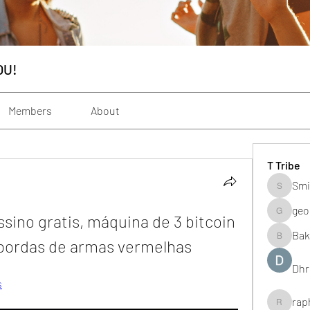
OU!
Members
About
T Tribe
Smi
Smith_s
geo
sino gratis, máquina de 3 bitcoin 
geochenh
Bak
a bordas de armas vermelhas
Baker_m
Dhr
s
rap
raphogar