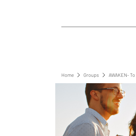
Home
Groups
AWAKEN- To 