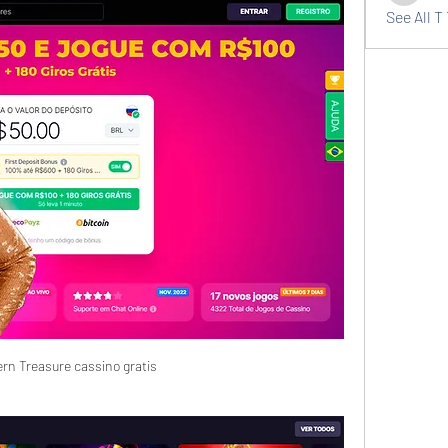
See All T 
rn Treasure cassino gratis