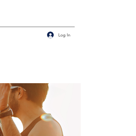
Log In