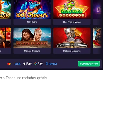
rn Treasure rodadas grátis