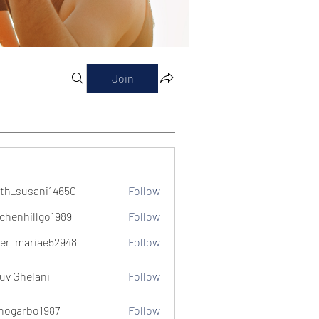
Join
th_susani14650
Follow
usani14650
chenhillgo1989
Follow
illgo1989
er_mariae52948
Follow
ariae52948
uv Ghelani
Follow
hogarbo1987
Follow
bo1987