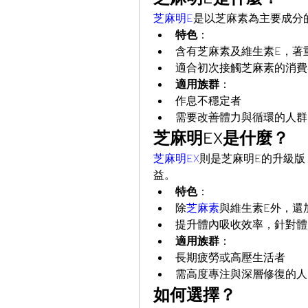
芝麻明E
是以芝麻素為主要成分
特色
：
含有芝麻素及維生素E，著
適合初次接觸芝麻素的消費
適用族群
：
作息不穩定者
需要改善體力與循環的人群
芝麻明EX是什麼？
芝麻明EX
則是芝麻明E的升級版
益。
特色
：
除
芝麻素
與維生素E外，還
提升體內吸收效率，針對體
適用族群
：
長期疲勞或高壓生活者
需高度專注與深層修復的人
如何選擇？