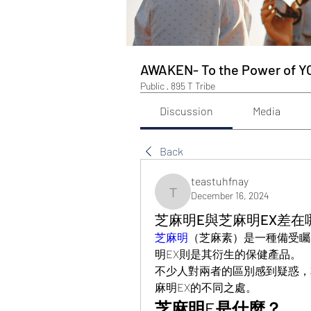
AWAKEN- To the Power of Y
Public
·
895 T Tribe
Discussion
Media
Back
teastuhfnay
December 16, 2024
teastuhfnay
芝麻明E與芝麻明EX差在
芝麻明
（芝麻素）是一種備受矚
明EX則是其衍生的保健產品。
不少人對兩者的區別感到疑惑，
麻明EX的不同之處。
芝麻明E是什麼？