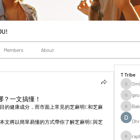
OU!
Members
About
T Tribe
Smi
Smith_s
geo
哪？一文搞懂！
geochenh
Bak
目的健康成分，而市面上常見的芝麻明E和芝麻
Baker_m
Dhr
本文將以簡單易懂的方式帶你了解芝麻明E與芝
rap
raphogar